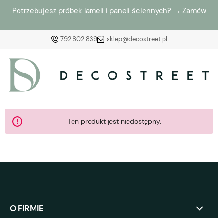
Potrzebujesz próbek lameli i paneli ściennych? →
Zamów
792 802 839
sklep@decostreet.pl
Zaloguj się
Załóż konto
Ten produkt jest niedostępny.
Wybierz coś dla siebie z naszej aktualnej oferty lub
zaloguj się, aby przywrócić dodane produkty do listy
z poprzedniej sesji.
O FIRMIE