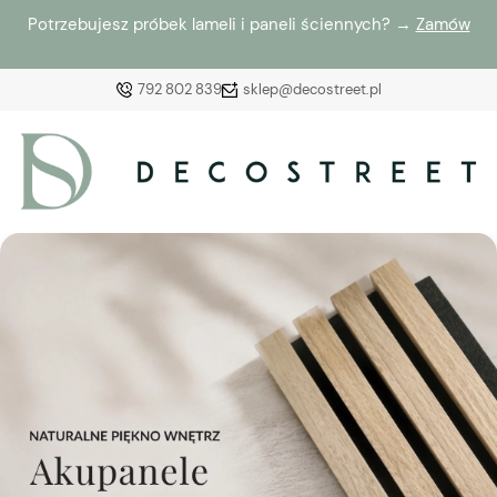
Potrzebujesz próbek lameli i paneli ściennych? →
Zamów
792 802 839
sklep@decostreet.pl
Zaloguj się
Załóż konto
Wybierz coś dla siebie z naszej aktualnej oferty lub
zaloguj się, aby przywrócić dodane produkty do listy
z poprzedniej sesji.