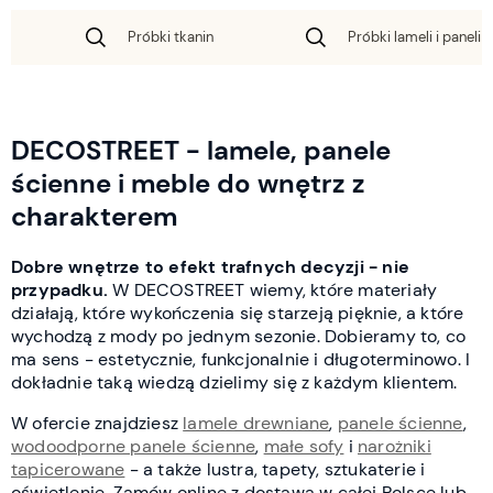
Próbki tkanin
Próbki lameli i paneli 
DECOSTREET - lamele, panele
ścienne i meble do wnętrz z
charakterem
Dobre wnętrze to efekt trafnych decyzji - nie
przypadku.
W DECOSTREET wiemy, które materiały
działają, które wykończenia się starzeją pięknie, a które
wychodzą z mody po jednym sezonie. Dobieramy to, co
ma sens - estetycznie, funkcjonalnie i długoterminowo. I
dokładnie taką wiedzą dzielimy się z każdym klientem.
W ofercie znajdziesz
lamele drewniane
,
panele ścienne
,
wodoodporne panele ścienne
,
małe sofy
i
narożniki
tapicerowane
- a także lustra, tapety, sztukaterie i
oświetlenie. Zamów online z dostawą w całej Polsce lub