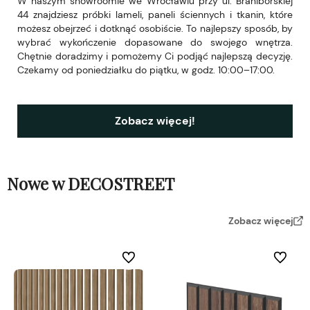
W naszym showroomie we Wrocławiu przy ul. Braniborskiej
44 znajdziesz próbki lameli, paneli ściennych i tkanin, które
możesz obejrzeć i dotknąć osobiście. To najlepszy sposób, by
wybrać wykończenie dopasowane do swojego wnętrza.
Chętnie doradzimy i pomożemy Ci podjąć najlepszą decyzję.
Czekamy od poniedziałku do piątku, w godz. 10:00–17:00.
Zobacz więcej!
Nowe w DECOSTREET
Zobacz więcej
Do ulubionych
Do ulubi