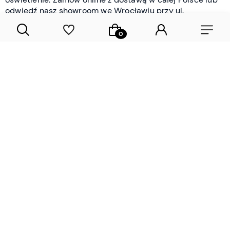
odwiedź nasz showroom we Wrocławiu przy ul.
Braniborskiej - i oceń jakość osobiście.
CZYTAJ WIĘCEJ
Lamele drewniane i panele ścienne
- wyposażenie wnętrz Wrocław |
DECOSTREET
Działamy od 2012 roku
Zamów próbkę
Sprawdzona jakość i obsługa
Sprawdź przed zakupe
Specjalizujemy się przede wszystkim w
lamelach
drewnianych
i
panelach ściennych
- produktach, które
w sposób przemyślany i trwały zmieniają charakter
każdego pomieszczenia. W ofercie znajdziesz klasyczne
lamele drewniane
w starannie dobranych kolorach i
wykończeniach oraz
wodoodporne lamele i panele
ścienne
- rozwiązanie sprawdzone w łazienkach i
kuchniach, gdzie estetyka musi iść w parze z
odpornością na wilgoć. Przed zakupem możesz zamówić
próbki materiałów, by ocenić fakturę i kolor w swoim