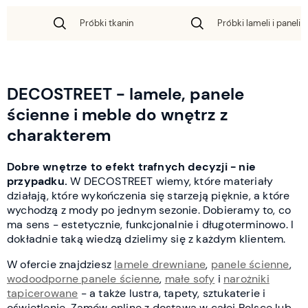
Próbki tkanin
Próbki lameli i paneli 
DECOSTREET - lamele, panele
ścienne i meble do wnętrz z
charakterem
Dobre wnętrze to efekt trafnych decyzji - nie
przypadku.
W DECOSTREET wiemy, które materiały
działają, które wykończenia się starzeją pięknie, a które
wychodzą z mody po jednym sezonie. Dobieramy to, co
ma sens - estetycznie, funkcjonalnie i długoterminowo. I
dokładnie taką wiedzą dzielimy się z każdym klientem.
W ofercie znajdziesz
lamele drewniane
,
panele ścienne
,
wodoodporne panele ścienne
,
małe sofy
i
narożniki
tapicerowane
- a także lustra, tapety, sztukaterie i
oświetlenie. Zamów online z dostawą w całej Polsce lub