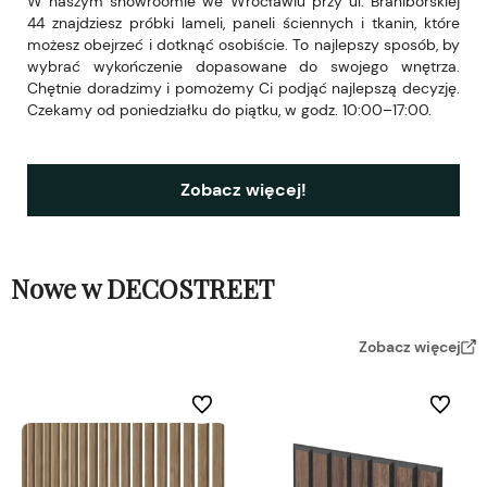
W naszym showroomie we Wrocławiu przy ul. Braniborskiej
44 znajdziesz próbki lameli, paneli ściennych i tkanin, które
możesz obejrzeć i dotknąć osobiście. To najlepszy sposób, by
wybrać wykończenie dopasowane do swojego wnętrza.
Chętnie doradzimy i pomożemy Ci podjąć najlepszą decyzję.
Czekamy od poniedziałku do piątku, w godz. 10:00–17:00.
Zobacz więcej!
Nowe w DECOSTREET
Zobacz więcej
Do ulubionych
Do ulubi