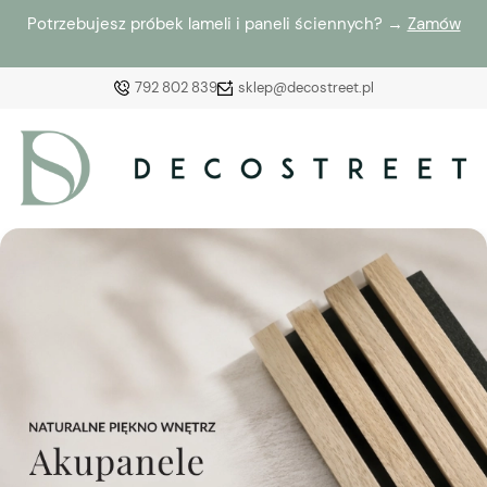
Potrzebujesz próbek lameli i paneli ściennych? →
Zamów
792 802 839
sklep@decostreet.pl
Zaloguj się
Załóż konto
Wybierz coś dla siebie z naszej aktualnej oferty lub
zaloguj się, aby przywrócić dodane produkty do listy
z poprzedniej sesji.