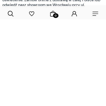
odwiedź nasz showroom we Wrocławiu przy ul.
Braniborskiej - i oceń jakość osobiście.
CZYTAJ WIĘCEJ
Lamele drewniane i panele ścienne
- wyposażenie wnętrz Wrocław |
DECOSTREET
Działamy od 2012 roku
Zamów próbkę
Sprawdzona jakość i obsługa
Sprawdź przed zakupe
Specjalizujemy się przede wszystkim w
lamelach
drewnianych
i
panelach ściennych
- produktach, które
w sposób przemyślany i trwały zmieniają charakter
każdego pomieszczenia. W ofercie znajdziesz klasyczne
lamele drewniane
w starannie dobranych kolorach i
wykończeniach oraz
wodoodporne lamele i panele
ścienne
- rozwiązanie sprawdzone w łazienkach i
kuchniach, gdzie estetyka musi iść w parze z
odpornością na wilgoć. Przed zakupem możesz zamówić
próbki materiałów, by ocenić fakturę i kolor w swoim