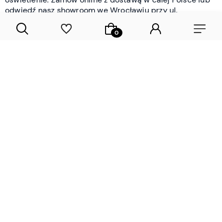
odwiedź nasz showroom we Wrocławiu przy ul.
Braniborskiej - i oceń jakość osobiście.
CZYTAJ WIĘCEJ
Lamele drewniane i panele ścienne
- wyposażenie wnętrz Wrocław |
DECOSTREET
Działamy od 2012 roku
Zamów próbkę
Sprawdzona jakość i obsługa
Sprawdź przed zakupe
Specjalizujemy się przede wszystkim w
lamelach
drewnianych
i
panelach ściennych
- produktach, które
w sposób przemyślany i trwały zmieniają charakter
każdego pomieszczenia. W ofercie znajdziesz klasyczne
lamele drewniane
w starannie dobranych kolorach i
wykończeniach oraz
wodoodporne lamele i panele
ścienne
- rozwiązanie sprawdzone w łazienkach i
kuchniach, gdzie estetyka musi iść w parze z
odpornością na wilgoć. Przed zakupem możesz zamówić
próbki materiałów, by ocenić fakturę i kolor w swoim