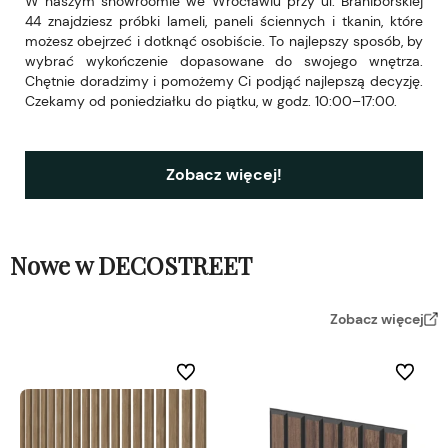
W naszym showroomie we Wrocławiu przy ul. Braniborskiej
44 znajdziesz próbki lameli, paneli ściennych i tkanin, które
możesz obejrzeć i dotknąć osobiście. To najlepszy sposób, by
wybrać wykończenie dopasowane do swojego wnętrza.
Chętnie doradzimy i pomożemy Ci podjąć najlepszą decyzję.
Czekamy od poniedziałku do piątku, w godz. 10:00–17:00.
Zobacz więcej!
Nowe w DECOSTREET
Zobacz więcej
Do ulubionych
Do ulubi