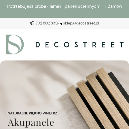
Potrzebujesz próbek lameli i paneli ściennych? →
Zamów
792 802 839
sklep@decostreet.pl
Zaloguj się
Załóż konto
Wybierz coś dla siebie z naszej aktualnej oferty lub
zaloguj się, aby przywrócić dodane produkty do listy
z poprzedniej sesji.