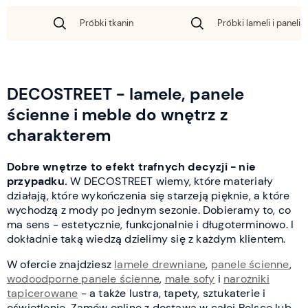
Próbki tkanin
Próbki lameli i paneli 
DECOSTREET - lamele, panele
ścienne i meble do wnętrz z
charakterem
Dobre wnętrze to efekt trafnych decyzji - nie
przypadku.
W DECOSTREET wiemy, które materiały
działają, które wykończenia się starzeją pięknie, a które
wychodzą z mody po jednym sezonie. Dobieramy to, co
ma sens - estetycznie, funkcjonalnie i długoterminowo. I
dokładnie taką wiedzą dzielimy się z każdym klientem.
W ofercie znajdziesz
lamele drewniane
,
panele ścienne
,
wodoodporne panele ścienne
,
małe sofy
i
narożniki
tapicerowane
- a także lustra, tapety, sztukaterie i
oświetlenie. Zamów online z dostawą w całej Polsce lub