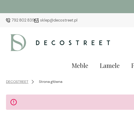
792 802 839
sklep@decostreet.pl
Meble
Lamele
DECOSTREET
Strona główna