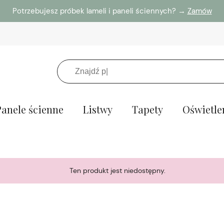
Potrzebujesz próbek lameli i paneli ściennych? →
Zamów
Panele ścienne
Listwy
Tapety
Oświetle
Ten produkt jest niedostępny.