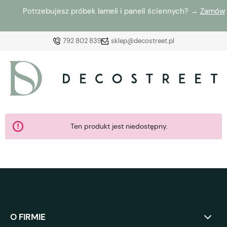
Potrzebujesz próbek lameli i paneli ściennych? →
Zamów
792 802 839
sklep@decostreet.pl
Zaloguj się
Załóż konto
Ten produkt jest niedostępny.
Wybierz coś dla siebie z naszej aktualnej oferty lub
zaloguj się, aby przywrócić dodane produkty do listy
z poprzedniej sesji.
O FIRMIE