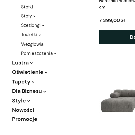
Narożnik modułow
Stołki
cm
Stoły
7 399,00 zł
Szezlongi
Toaletki
D
Wezgłowia
Pomieszczenia
Lustra
Oświetlenie
Tapety
Dla Biznesu
Style
Nowości
Promocje