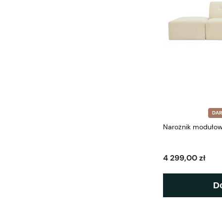
DA
Narożnik moduło
4 299,00 zł
D