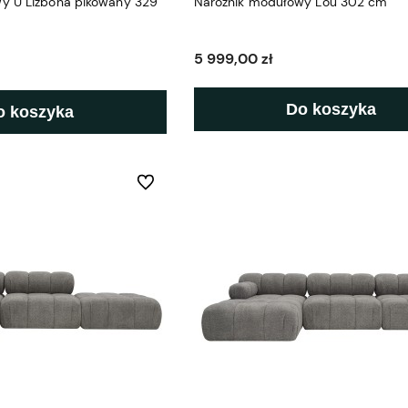
y U Lizbona pikowany 329
Narożnik modułowy Lou 302 cm
5 999,00 zł
Do koszyka
o koszyka
Do ulubionych