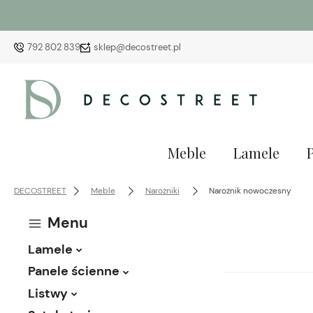
792 802 839
sklep@decostreet.pl
Meble
Lamele
DECOSTREET
Meble
Narożniki
Narożnik nowoczesny
Menu
Lamele
Panele ścienne
Listwy