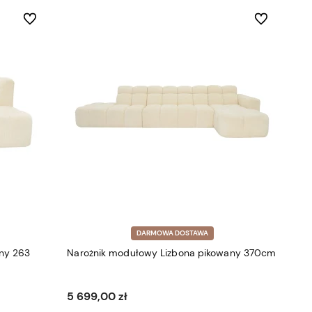
Do ulubionych
Do ulubionych
DARMOWA DOSTAWA
ny 263
Narożnik modułowy Lizbona pikowany 370cm
5 699,00 zł