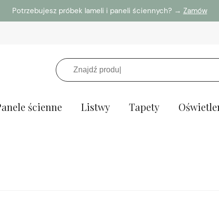
Potrzebujesz próbek lameli i paneli ściennych? →
Zamów
Panele ścienne
Listwy
Tapety
Oświetle