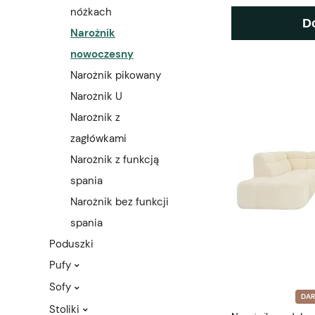
nóżkach
D
Narożnik
nowoczesny
Narożnik pikowany
Narożnik U
Narożnik z
zagłówkami
Narożnik z funkcją
spania
Narożnik bez funkcji
spania
Poduszki
Pufy
Sofy
DA
Stoliki