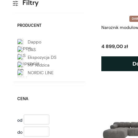
Filtry
DA
PRODUCENT
Narożnik modułow
Dappo
4 899,00 zł
DAS
Ekspozycja DS
D
MP Nidzica
NORDIC LINE
CENA
od
do