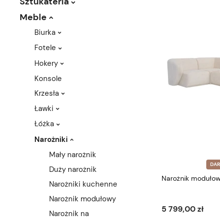
Sztukateria
Meble
Biurka
Fotele
Hokery
Konsole
Krzesła
Ławki
Łóżka
Narożniki
Mały narożnik
DA
Duży narożnik
Narożnik modułow
Narożniki kuchenne
Narożnik modułowy
5 799,00 zł
Narożnik na