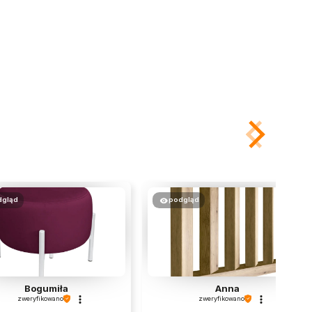
dgląd
podgląd
Bogumiła
Anna
zweryfikowano
zweryfikowano