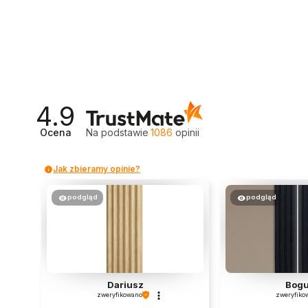
4.9
Ocena
Na podstawie
1086
opinii
Jak zbieramy opinie?
podgląd
podgląd
Dariusz
Bogu
zweryfikowano
zweryfiko