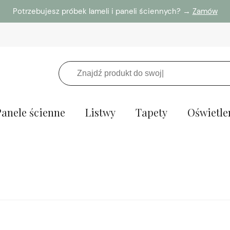
Potrzebujesz próbek lameli i paneli ściennych? →
Zamów
Panele ścienne
Listwy
Tapety
Oświetle