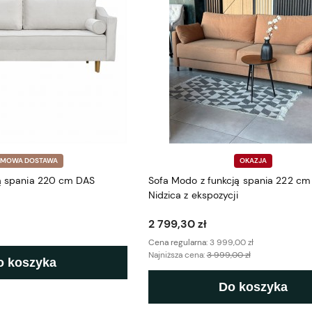
RMOWA DOSTAWA
OKAZJA
ją spania 220 cm DAS
Sofa Modo z funkcją spania 222 c
Nidzica z ekspozycji
2 799,30 zł
Cena regularna:
3 999,00 zł
Najniższa cena:
3 999,00 zł
o koszyka
Do koszyka