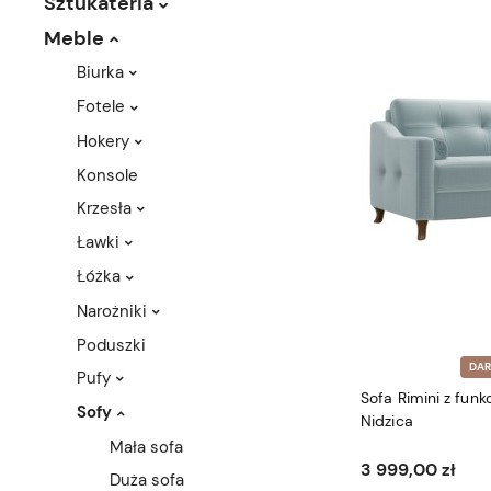
Sztukateria
Meble
Biurka
Fotele
Hokery
Konsole
Krzesła
Ławki
Łóżka
Narożniki
Poduszki
DA
Pufy
Sofa Rimini z fun
Sofy
Nidzica
Mała sofa
3 999,00 zł
Duża sofa