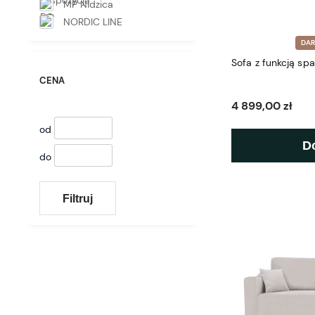
MP Nidzica
NORDIC LINE
DA
Sofa z funkcją sp
CENA
4 899,00 zł
od
D
do
Filtruj