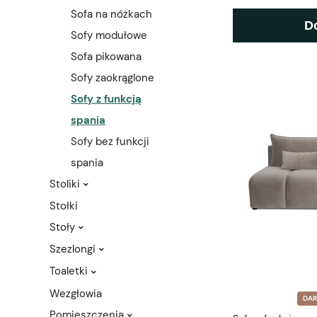
Sofa na nóżkach
D
Sofy modułowe
Sofa pikowana
Sofy zaokrąglone
Sofy z funkcją
spania
Sofy bez funkcji
spania
Stoliki
Stołki
Stoły
Szezlongi
Toaletki
Wezgłowia
DA
Pomieszczenia