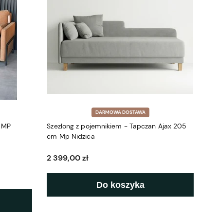
DARMOWA DOSTAWA
m MP
Szezlong z pojemnikiem - Tapczan Ajax 205
cm Mp Nidzica
2 399,00 zł
Do koszyka