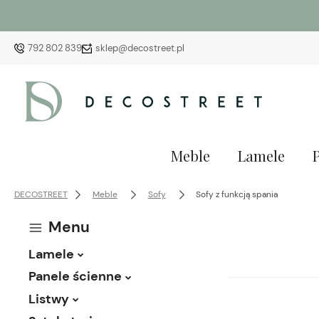
792 802 839
sklep@decostreet.pl
Meble
Lamele
DECOSTREET
Meble
Sofy
Sofy z funkcją spania
Menu
Lamele
Panele ścienne
Listwy