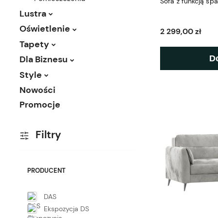
Sofa z funkcją sp
Lustra
Oświetlenie
2 299,00 zł
Tapety
D
Dla Biznesu
Style
Nowości
Promocje
Filtry
PRODUCENT
DAS
Ekspozycja DS