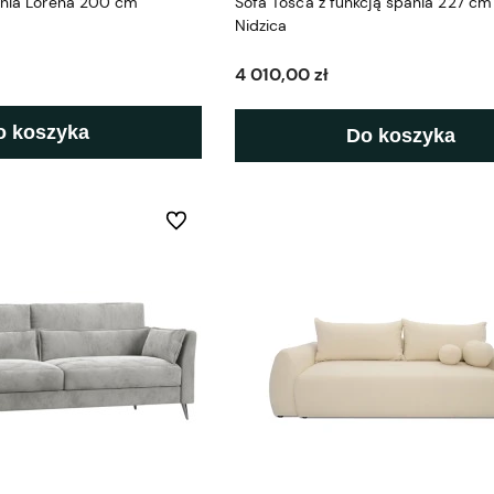
ania Lorena 200 cm
Sofa Tosca z funkcją spania 227 c
Nidzica
4 010,00 zł
o koszyka
Do koszyka
Do ulubionych