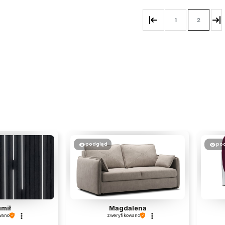
1
2
podgląd
po
mił
Magdalena
wano
zweryfikowano