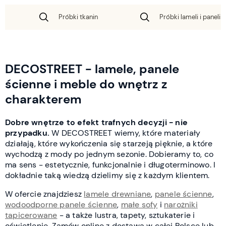
Próbki tkanin
Próbki lameli i paneli 
DECOSTREET - lamele, panele
ścienne i meble do wnętrz z
charakterem
Dobre wnętrze to efekt trafnych decyzji - nie
przypadku.
W DECOSTREET wiemy, które materiały
działają, które wykończenia się starzeją pięknie, a które
wychodzą z mody po jednym sezonie. Dobieramy to, co
ma sens - estetycznie, funkcjonalnie i długoterminowo. I
dokładnie taką wiedzą dzielimy się z każdym klientem.
W ofercie znajdziesz
lamele drewniane
,
panele ścienne
,
wodoodporne panele ścienne
,
małe sofy
i
narożniki
tapicerowane
- a także lustra, tapety, sztukaterie i
oświetlenie. Zamów online z dostawą w całej Polsce lub