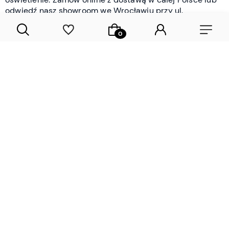
odwiedź nasz showroom we Wrocławiu przy ul.
Braniborskiej - i oceń jakość osobiście.
CZYTAJ WIĘCEJ
Lamele drewniane i panele ścienne
- wyposażenie wnętrz Wrocław |
DECOSTREET
Działamy od 2012 roku
Zamów próbkę
Sprawdzona jakość i obsługa
Sprawdź przed zakupe
Specjalizujemy się przede wszystkim w
lamelach
drewnianych
i
panelach ściennych
- produktach, które
w sposób przemyślany i trwały zmieniają charakter
każdego pomieszczenia. W ofercie znajdziesz klasyczne
lamele drewniane
w starannie dobranych kolorach i
wykończeniach oraz
wodoodporne lamele i panele
ścienne
- rozwiązanie sprawdzone w łazienkach i
kuchniach, gdzie estetyka musi iść w parze z
odpornością na wilgoć. Przed zakupem możesz zamówić
próbki materiałów, by ocenić fakturę i kolor w swoim