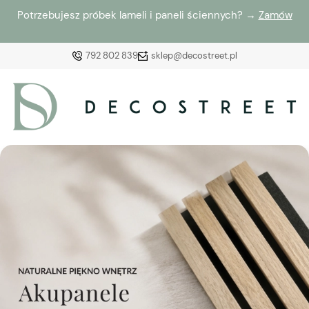
Potrzebujesz próbek lameli i paneli ściennych? →
Zamów
792 802 839
sklep@decostreet.pl
Zaloguj się
Załóż konto
Wybierz coś dla siebie z naszej aktualnej oferty lub
zaloguj się, aby przywrócić dodane produkty do listy
z poprzedniej sesji.