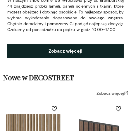
W naszym showroomie we Wrocławiu przy ul. Braniborskiej
44 znajdziesz próbki lameli, paneli ściennych i tkanin, które
możesz obejrzeć i dotknąć osobiście. To najlepszy sposób, by
wybrać wykończenie dopasowane do swojego wnętrza.
Chętnie doradzimy i pomożemy Ci podjąć najlepszą decyzję.
Czekamy od poniedziałku do piątku, w godz. 10:00–17:00.
Zobacz więcej!
Nowe w DECOSTREET
Zobacz więcej
Do ulubionych
Do ulubi