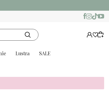
amów
nie
Lustra
SALE