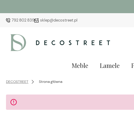
792 802 839
sklep@decostreet.pl
Meble
Lamele
DECOSTREET
Strona główna