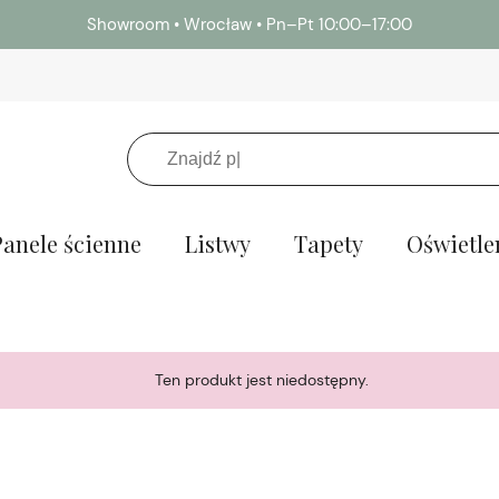
Potrzebujesz próbek lameli i paneli ściennych? →
Z
Panele ścienne
Listwy
Tapety
Oświetle
Ten produkt jest niedostępny.