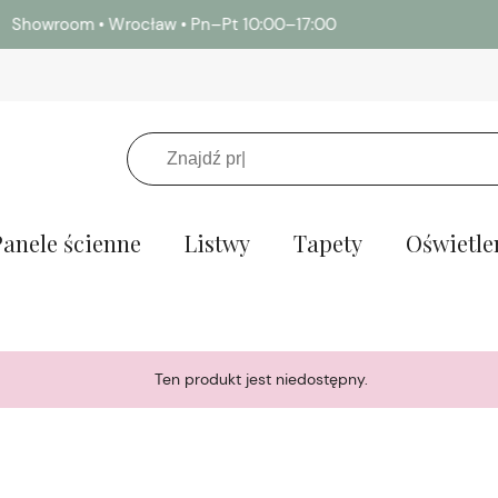
Potrzebujesz próbek lameli i paneli ściennych? →
Zamów
Panele ścienne
Listwy
Tapety
Oświetle
Ten produkt jest niedostępny.