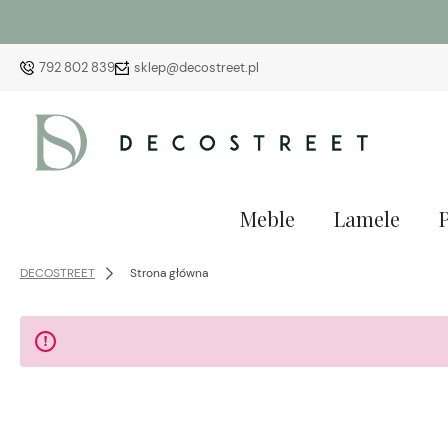
792 802 839
sklep@decostreet.pl
Meble
Lamele
DECOSTREET
Strona główna