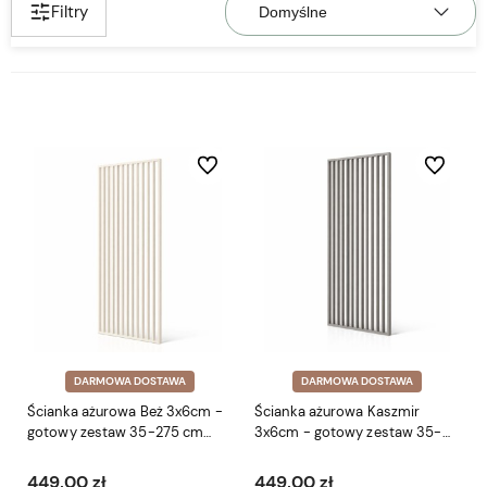
Filtry
Do ulubionych
Do ulubio
DARMOWA DOSTAWA
DARMOWA DOSTAWA
Ścianka ażurowa Beż 3x6cm -
Ścianka ażurowa Kaszmir
gotowy zestaw 35-275 cm
3x6cm - gotowy zestaw 35-
LEO
275 cm LEO
449,00 zł
449,00 zł