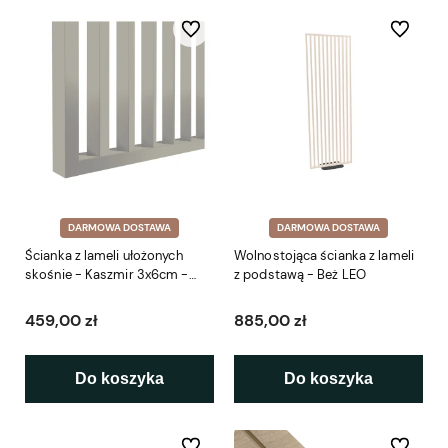
Do ulubionych
Do ulubio
DARMOWA DOSTAWA
DARMOWA DOSTAWA
Ścianka z lameli ułożonych
Wolnostojąca ścianka z lameli
skośnie - Kaszmir 3x6cm -
z podstawą - Beż LEO
gotowy zestaw 41-281cm LEO
459,00 zł
885,00 zł
Do koszyka
Do koszyka
Do ulubionych
Do ulubio