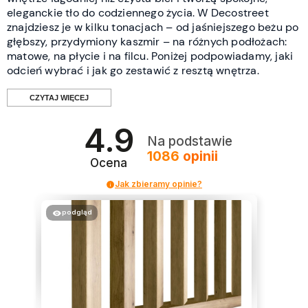
eleganckie tło do codziennego życia. W Decostreet
znajdziesz je w kilku tonacjach – od jaśniejszego beżu po
głębszy, przydymiony kaszmir – na różnych podłożach:
matowe, na płycie i na filcu. Poniżej podpowiadamy, jaki
odcień wybrać i jak go zestawić z resztą wnętrza.
CZYTAJ WIĘCEJ
4.9
Do jakich wnętrz pasują beżowe i
Na podstawie
1086
opinii
kaszmirowe lamele?
Ocena
Jak zbieramy opinie?
To odcienie do wnętrz, w których liczy się ciepło i spokój.
Świetnie sprawdzają się w salonie za sofą lub
podgląd
telewizorem, jako łagodne tło za łóżkiem w sypialni oraz
w przytulnych aranżacjach w stylu japandi, boho i
nowoczesnej klasyki. W przeciwieństwie do mocnych
kolorów można nimi wykończyć większą powierzchnię –
nie przytłaczają i nie zdominują pomieszczenia, a
jednocześnie ocieplają je bardziej niż chłodna biel.