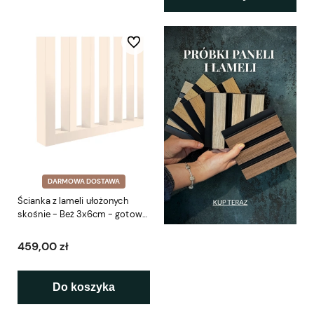
Do ulubionych
DARMOWA DOSTAWA
Ścianka z lameli ułożonych
skośnie - Beż 3x6cm - gotowy
zestaw 41-281cm LEO
459,00 zł
Do koszyka