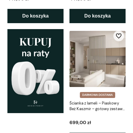
Do koszyka
Do koszyka
Do ulubio
DARMOWA DOSTAWA
Ścianka z lameli – Piaskowy
Beż Kaszmir – gotowy zestaw
51–275 cm L3D
699,00 zł