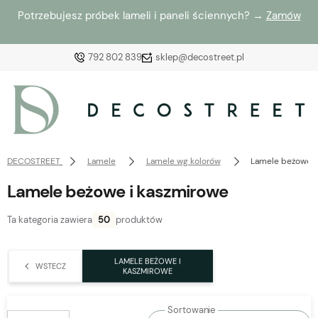
Potrzebujesz próbek lameli i paneli ściennych? →
Zamów
792 802 839
sklep@decostreet.pl
Zaloguj się
Załóż konto
DECOSTREET
Lamele
Lamele wg kolorów
Lamele beżowe i
Lamele beżowe i kaszmirowe
Ta kategoria zawiera
50
produktów
Wybierz coś dla siebie z naszej aktualnej oferty lub
zaloguj się, aby przywrócić dodane produkty do listy
LAMELE BEŻOWE I
WSTECZ
z poprzedniej sesji.
KASZMIROWE