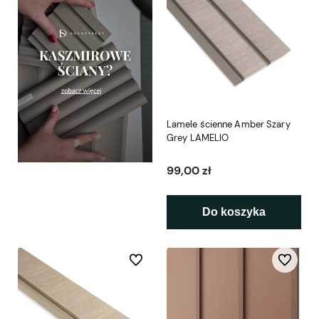
Lamele ścienne Amber Szary
Grey LAMELIO
99,00 zł
Do koszyka
Do ulubionych
Do ulubio