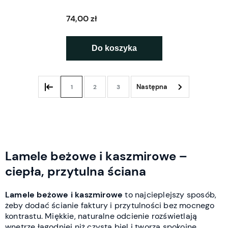
cm - wolnostojący L3D
74,00 zł
Do koszyka
1
2
3
Lamele beżowe i kaszmirowe –
ciepła, przytulna ściana
Lamele beżowe i kaszmirowe
to najcieplejszy sposób,
żeby dodać ścianie faktury i przytulności bez mocnego
kontrastu. Miękkie, naturalne odcienie rozświetlają
wnętrze łagodniej niż czysta biel i tworzą spokojne,