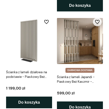
Do koszyka
Do ulubionych
Do ulubio
DARMOWA DOSTAWA
Ścianka z lameli działowa na
podstawie - Piaskowy Beż
Ścianka z lameli Japandi -
99x200,5cm L3D
Piaskowy Beż Kaszmir -
gotowy zestaw L3D
1 199,00 zł
599,00 zł
Do koszyka
Do koszyka