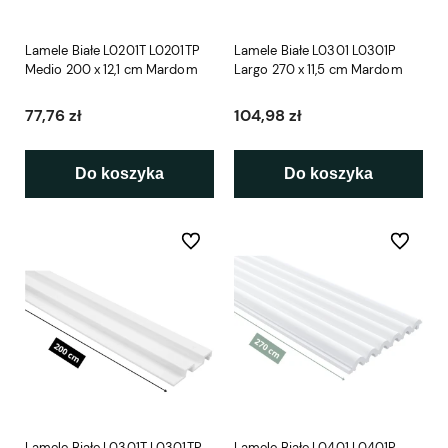
Lamele Białe L0201T L0201TP
Lamele Białe L0301 L0301P
Medio 200 x 12,1 cm Mardom
Largo 270 x 11,5 cm Mardom
77,76 zł
104,98 zł
Do koszyka
Do koszyka
Do ulubionych
Do ulubio
Lamele Białe L0301T L0301TP
Lamele Białe L0401 L0401P