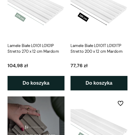
Lamele Białe L0101 L0101P
Lamele Białe L0101T L0101TP
Stretto 270 x 12 cm Mardom
Stretto 200 x 12 cm Mardom
104,98 zł
77,76 zł
Do koszyka
Do koszyka
Do ulubio