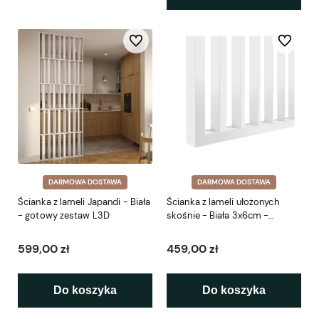
Do ulubionych
Do ulubio
DARMOWA DOSTAWA
DARMOWA DOSTAWA
Ścianka z lameli Japandi - Biała
Ścianka z lameli ułożonych
- gotowy zestaw L3D
skośnie - Biała 3x6cm -
gotowy zestaw 41-281cm LEO
599,00 zł
459,00 zł
Do koszyka
Do koszyka