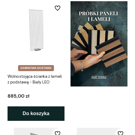
Do ulubionych
DARMOWA DOSTAWA
Wolnostojąca ścianka z lameli
z podstawą - Biały LEO
885,00 zł
Do koszyka
Do ulubionych
Do ulubio