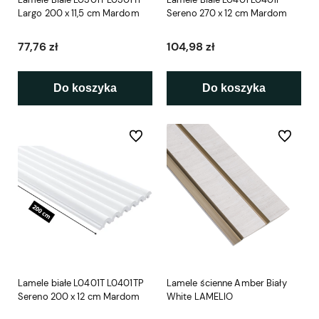
Largo 200 x 11,5 cm Mardom
Sereno 270 x 12 cm Mardom
77,76 zł
104,98 zł
Do koszyka
Do koszyka
Do ulubionych
Do ulubio
Lamele białe L0401T L0401TP
Lamele ścienne Amber Biały
Sereno 200 x 12 cm Mardom
White LAMELIO