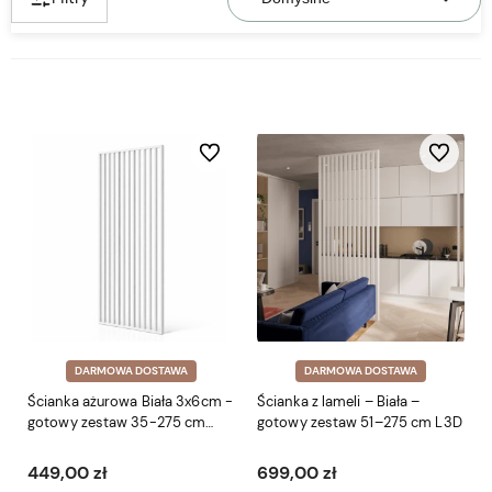
Do ulubionych
Do ulubio
DARMOWA DOSTAWA
DARMOWA DOSTAWA
Ścianka ażurowa Biała 3x6cm -
Ścianka z lameli – Biała –
gotowy zestaw 35-275 cm
gotowy zestaw 51–275 cm L3D
LEO
449,00 zł
699,00 zł