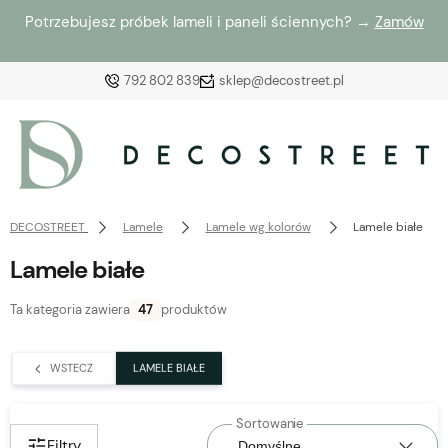
Potrzebujesz próbek lameli i paneli ściennych? →
Zamów
792 802 839
sklep@decostreet.pl
Zaloguj się
Załóż konto
DECOSTREET
Lamele
Lamele wg kolorów
Lamele białe
Lamele białe
Ta kategoria zawiera
47
produktów
Wybierz coś dla siebie z naszej aktualnej oferty lub
zaloguj się, aby przywrócić dodane produkty do listy
WSTECZ
LAMELE BIAŁE
z poprzedniej sesji.
Filtry