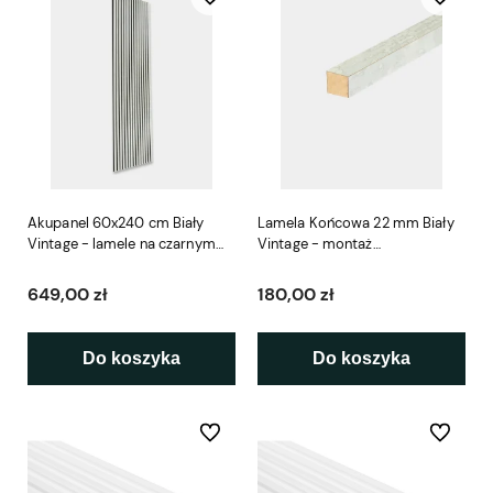
Akupanel 60x240 cm Biały
Lamela Końcowa 22 mm Biały
Vintage - lamele na czarnym
Vintage - montaż
filcu Woodupp
bezpośrednio na ścianie
Woodupp
649,00 zł
180,00 zł
Do koszyka
Do koszyka
Do ulubionych
Do ulubio