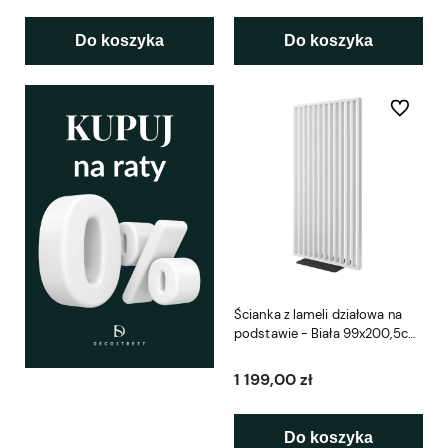
Do koszyka
Do koszyka
Do ulubio
Ścianka z lameli działowa na
podstawie - Biała 99x200,5cm
L3D
1 199,00 zł
Do koszyka