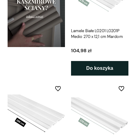
Lamele Białe L0201 L0201P
Medio 270 x 12,1 cm Mardom
104,98 zł
Do koszyka
Do ulubionych
Do ulubio