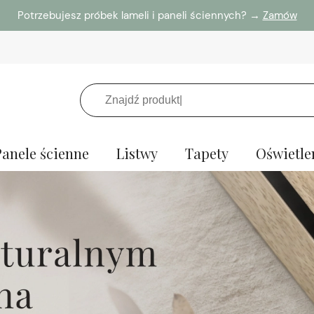
Potrzebujesz próbek lameli i paneli ściennych? →
Zamów
Panele ścienne
Listwy
Tapety
Oświetle