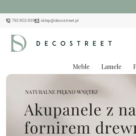
792 802 839
sklep@decostreet.pl
Meble
Lamele