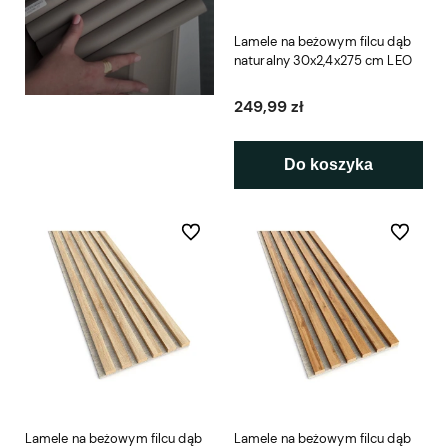
Lamele na beżowym filcu dąb
naturalny 30x2,4x275 cm LEO
249,99 zł
Do koszyka
Do ulubionych
Do ulubio
Lamele na beżowym filcu dąb
Lamele na beżowym filcu dąb