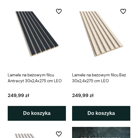
Do ulubionych
Do ulubio
Lamele na beżowym filcu
Lamele na beżowym filcu Beż
Antracyt 30x2,4x275 cm LEO
30x2,4x275 cm LEO
249,99 zł
249,99 zł
Do koszyka
Do koszyka
Do ulubionych