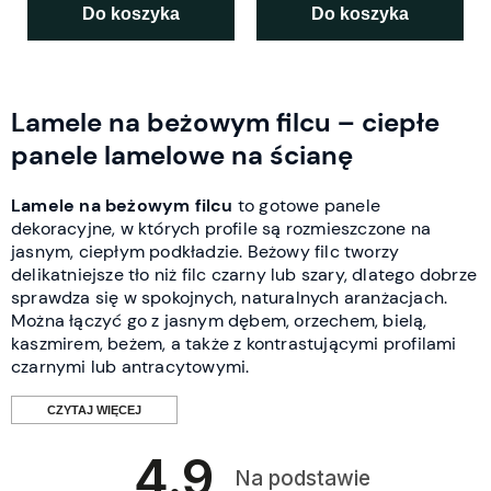
Do koszyka
Do koszyka
Lamele na beżowym filcu – ciepłe
panele lamelowe na ścianę
Lamele na beżowym filcu
to gotowe panele
dekoracyjne, w których profile są rozmieszczone na
jasnym, ciepłym podkładzie. Beżowy filc tworzy
delikatniejsze tło niż filc czarny lub szary, dlatego dobrze
sprawdza się w spokojnych, naturalnych aranżacjach.
Można łączyć go z jasnym dębem, orzechem, bielą,
kaszmirem, beżem, a także z kontrastującymi profilami
czarnymi lub antracytowymi.
CZYTAJ WIĘCEJ
4.9
Czym wyróżniają się lamele na
Na podstawie