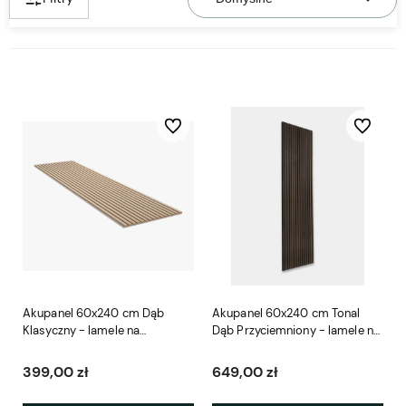
Do ulubionych
Do ulubio
Akupanel 60x240 cm Dąb
Akupanel 60x240 cm Tonal
Klasyczny - lamele na
Dąb Przyciemniony - lamele na
beżowym filcu Woodupp
brązowym filcu Woodupp
399,00 zł
649,00 zł