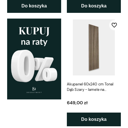
Do koszyka
Do koszyka
Do ulubio
Akupanel 60x240 cm Tonal
Dąb Szary - lamele na
brązowym filcu Woodupp
649,00 zł
Do koszyka