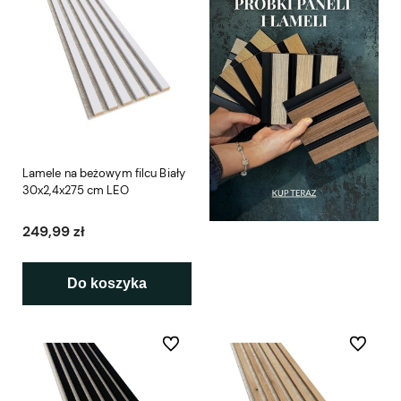
Lamele na beżowym filcu Biały
30x2,4x275 cm LEO
249,99 zł
Do koszyka
Do ulubionych
Do ulubio