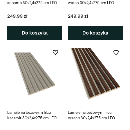
sonoma 30x2,4x275 cm LEO
wotan 30x2,4x275 cm LEO
249,99 zł
249,99 zł
Do koszyka
Do koszyka
Do ulubionych
Do ulubio
Lamele na beżowym filcu
Lamele na beżowym filcu
Kaszmir 30x2,4x275 cm LEO
orzech 30x2,4x275 cm LEO