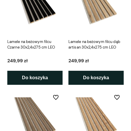
Lamele na beżowym filcu
Lamele na beżowym filcu dąb
Czarne 30x2,4x275 cm LEO
artisan 30x2,4x275 cm LEO
249,99 zł
249,99 zł
Do koszyka
Do koszyka
Do ulubionych
Do ulubio