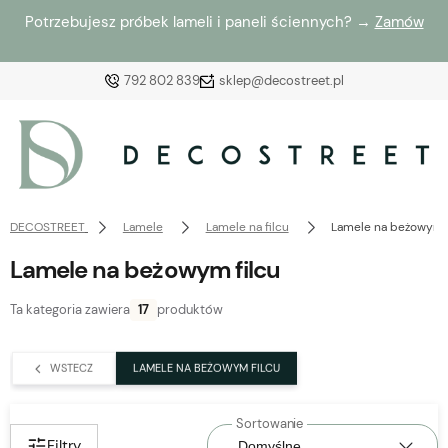
Potrzebujesz próbek lameli i paneli ściennych? →
Zamów
792 802 839
sklep@decostreet.pl
Zaloguj się
Załóż konto
DECOSTREET
Lamele
Lamele na filcu
Lamele na beżowym f
Lamele na beżowym filcu
Ta kategoria zawiera
17
produktów
Wybierz coś dla siebie z naszej aktualnej oferty lub
zaloguj się, aby przywrócić dodane produkty do listy
WSTECZ
LAMELE NA BEŻOWYM FILCU
z poprzedniej sesji.
Filtry