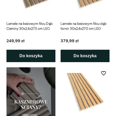
Lamele na beżowym filcu Dąb
Lamele na beżowym filcu dąb
Ciemny 30x2,4x275 cm LEO
fornir 30x2,4x270 cm LEO
249,99 zł
379,99 zł
Do koszyka
Do koszyka
Do ulubio