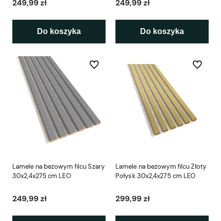
249,99 zł
249,99 zł
Do koszyka
Do koszyka
Do ulubionych
Do ulubio
Lamele na beżowym filcu Szary
Lamele na beżowym filcu Złoty
30x2,4x275 cm LEO
Połysk 30x2,4x275 cm LEO
249,99 zł
299,99 zł