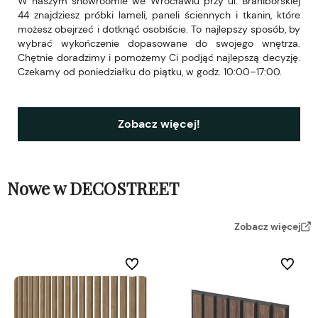
W naszym showroomie we Wrocławiu przy ul. Braniborskiej
44 znajdziesz próbki lameli, paneli ściennych i tkanin, które
możesz obejrzeć i dotknąć osobiście. To najlepszy sposób, by
wybrać wykończenie dopasowane do swojego wnętrza.
Chętnie doradzimy i pomożemy Ci podjąć najlepszą decyzję.
Czekamy od poniedziałku do piątku, w godz. 10:00–17:00.
Zobacz więcej!
Nowe w DECOSTREET
Zobacz więcej
Do ulubionych
Do ulubi