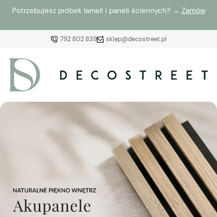
Potrzebujesz próbek lameli i paneli ściennych? →
Zamów
792 802 839
sklep@decostreet.pl
Zaloguj się
Załóż konto
Wybierz coś dla siebie z naszej aktualnej oferty lub
zaloguj się, aby przywrócić dodane produkty do listy
z poprzedniej sesji.