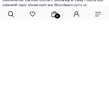
odwiedź nasz showroom we Wrocławiu przy ul.
Braniborskiej - i oceń jakość osobiście.
CZYTAJ WIĘCEJ
Lamele drewniane i panele ścienne
- wyposażenie wnętrz Wrocław |
DECOSTREET
Działamy od 2012 roku
Zamów próbkę
Sprawdzona jakość i obsługa
Sprawdź przed zakupe
Specjalizujemy się przede wszystkim w
lamelach
drewnianych
i
panelach ściennych
- produktach, które
w sposób przemyślany i trwały zmieniają charakter
każdego pomieszczenia. W ofercie znajdziesz klasyczne
lamele drewniane
w starannie dobranych kolorach i
wykończeniach oraz
wodoodporne lamele i panele
ścienne
- rozwiązanie sprawdzone w łazienkach i
kuchniach, gdzie estetyka musi iść w parze z
odpornością na wilgoć. Przed zakupem możesz zamówić
próbki materiałów, by ocenić fakturę i kolor w swoim