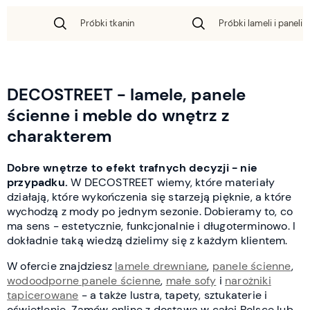
Próbki tkanin
Próbki lameli i paneli 
DECOSTREET - lamele, panele
ścienne i meble do wnętrz z
charakterem
Dobre wnętrze to efekt trafnych decyzji - nie
przypadku.
W DECOSTREET wiemy, które materiały
działają, które wykończenia się starzeją pięknie, a które
wychodzą z mody po jednym sezonie. Dobieramy to, co
ma sens - estetycznie, funkcjonalnie i długoterminowo. I
dokładnie taką wiedzą dzielimy się z każdym klientem.
W ofercie znajdziesz
lamele drewniane
,
panele ścienne
,
wodoodporne panele ścienne
,
małe sofy
i
narożniki
tapicerowane
- a także lustra, tapety, sztukaterie i
oświetlenie. Zamów online z dostawą w całej Polsce lub