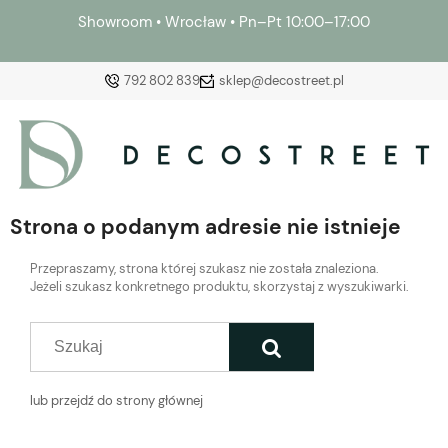
Showroom • Wrocław • Pn–Pt 10:00–17:00
792 802 839
sklep@decostreet.pl
Zaloguj się
Załóż konto
Strona o podanym adresie nie istnieje
Przepraszamy, strona której szukasz nie została znaleziona.
Jeżeli szukasz konkretnego produktu, skorzystaj z wyszukiwarki.
Wybierz coś dla siebie z naszej aktualnej oferty lub
zaloguj się, aby przywrócić dodane produkty do listy
z poprzedniej sesji.
lub przejdź do strony głównej