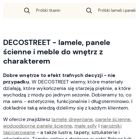
Próbki tkanin
Próbki lameli i paneli 
DECOSTREET - lamele, panele
ścienne i meble do wnętrz z
charakterem
Dobre wnętrze to efekt trafnych decyzji - nie
przypadku.
W DECOSTREET wiemy, które materiały
działają, które wykończenia się starzeją pięknie, a które
wychodzą z mody po jednym sezonie. Dobieramy to, co
ma sens - estetycznie, funkcjonalnie i długoterminowo. I
dokładnie taką wiedzą dzielimy się z każdym klientem.
W ofercie znajdziesz
lamele drewniane
,
panele ścienne
,
wodoodporne panele ścienne
,
małe sofy
i
narożniki
tapicerowane
- a także lustra, tapety, sztukaterie i
oświetlenie. Zamów online z dostawą w całej Polsce lub