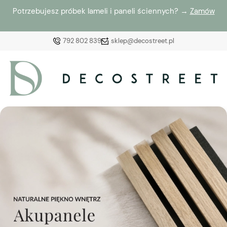
Potrzebujesz próbek lameli i paneli ściennych? →
Zamów
792 802 839
sklep@decostreet.pl
Zaloguj się
Załóż konto
Wybierz coś dla siebie z naszej aktualnej oferty lub
zaloguj się, aby przywrócić dodane produkty do listy
z poprzedniej sesji.