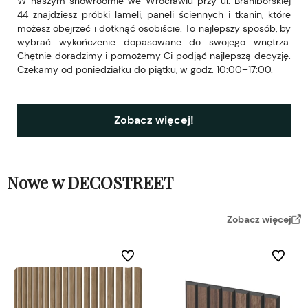
W naszym showroomie we Wrocławiu przy ul. Braniborskiej
44 znajdziesz próbki lameli, paneli ściennych i tkanin, które
możesz obejrzeć i dotknąć osobiście. To najlepszy sposób, by
wybrać wykończenie dopasowane do swojego wnętrza.
Chętnie doradzimy i pomożemy Ci podjąć najlepszą decyzję.
Czekamy od poniedziałku do piątku, w godz. 10:00–17:00.
Zobacz więcej!
Nowe w DECOSTREET
Zobacz więcej
Do ulubionych
Do ulubi