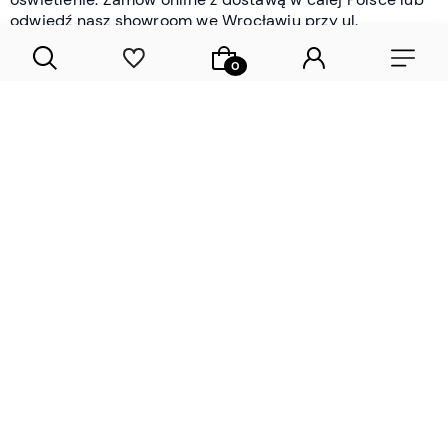
odwiedź nasz showroom we Wrocławiu przy ul.
Braniborskiej - i oceń jakość osobiście.
CZYTAJ WIĘCEJ
Lamele drewniane i panele ścienne
- wyposażenie wnętrz Wrocław |
DECOSTREET
Działamy od 2012 roku
Zamów próbkę
Sprawdzona jakość i obsługa
Sprawdź przed zakupe
Specjalizujemy się przede wszystkim w
lamelach
drewnianych
i
panelach ściennych
- produktach, które
w sposób przemyślany i trwały zmieniają charakter
każdego pomieszczenia. W ofercie znajdziesz klasyczne
lamele drewniane
w starannie dobranych kolorach i
wykończeniach oraz
wodoodporne lamele i panele
ścienne
- rozwiązanie sprawdzone w łazienkach i
kuchniach, gdzie estetyka musi iść w parze z
odpornością na wilgoć. Przed zakupem możesz zamówić
próbki materiałów, by ocenić fakturę i kolor w swoim