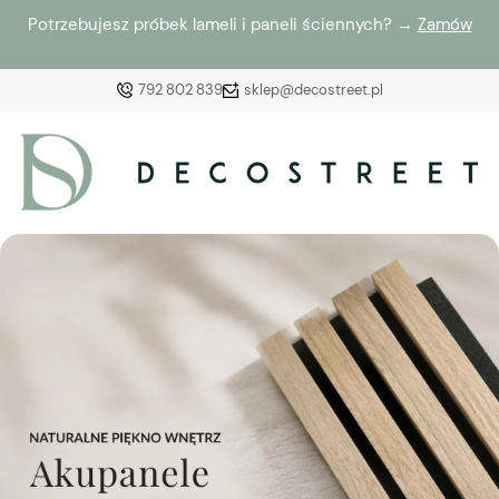
Potrzebujesz próbek lameli i paneli ściennych? →
Zamów
792 802 839
sklep@decostreet.pl
Zaloguj się
Załóż konto
Wybierz coś dla siebie z naszej aktualnej oferty lub
zaloguj się, aby przywrócić dodane produkty do listy
z poprzedniej sesji.