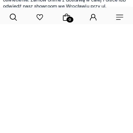
odwiedź nasz showroom we Wrocławiu przy ul.
Braniborskiej - i oceń jakość osobiście.
CZYTAJ WIĘCEJ
Lamele drewniane i panele ścienne
- wyposażenie wnętrz Wrocław |
DECOSTREET
Działamy od 2012 roku
Zamów próbkę
Sprawdzona jakość i obsługa
Sprawdź przed zakupe
Specjalizujemy się przede wszystkim w
lamelach
drewnianych
i
panelach ściennych
- produktach, które
w sposób przemyślany i trwały zmieniają charakter
każdego pomieszczenia. W ofercie znajdziesz klasyczne
lamele drewniane
w starannie dobranych kolorach i
wykończeniach oraz
wodoodporne lamele i panele
ścienne
- rozwiązanie sprawdzone w łazienkach i
kuchniach, gdzie estetyka musi iść w parze z
odpornością na wilgoć. Przed zakupem możesz zamówić
próbki materiałów, by ocenić fakturę i kolor w swoim