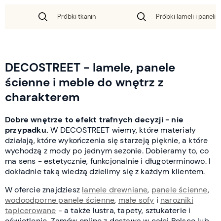
Próbki tkanin
Próbki lameli i paneli 
DECOSTREET - lamele, panele
ścienne i meble do wnętrz z
charakterem
Dobre wnętrze to efekt trafnych decyzji - nie
przypadku.
W DECOSTREET wiemy, które materiały
działają, które wykończenia się starzeją pięknie, a które
wychodzą z mody po jednym sezonie. Dobieramy to, co
ma sens - estetycznie, funkcjonalnie i długoterminowo. I
dokładnie taką wiedzą dzielimy się z każdym klientem.
W ofercie znajdziesz
lamele drewniane
,
panele ścienne
,
wodoodporne panele ścienne
,
małe sofy
i
narożniki
tapicerowane
- a także lustra, tapety, sztukaterie i
oświetlenie. Zamów online z dostawą w całej Polsce lub