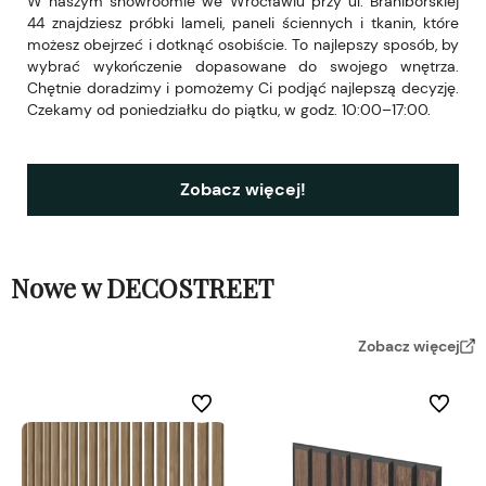
W naszym showroomie we Wrocławiu przy ul. Braniborskiej
44 znajdziesz próbki lameli, paneli ściennych i tkanin, które
możesz obejrzeć i dotknąć osobiście. To najlepszy sposób, by
wybrać wykończenie dopasowane do swojego wnętrza.
Chętnie doradzimy i pomożemy Ci podjąć najlepszą decyzję.
Czekamy od poniedziałku do piątku, w godz. 10:00–17:00.
Zobacz więcej!
Nowe w DECOSTREET
Zobacz więcej
Do ulubionych
Do ulubi