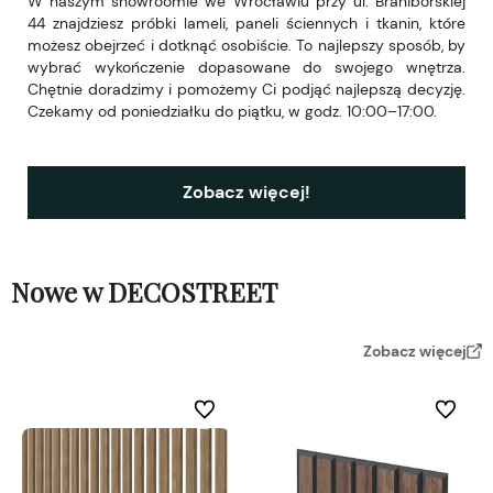
W naszym showroomie we Wrocławiu przy ul. Braniborskiej
44 znajdziesz próbki lameli, paneli ściennych i tkanin, które
możesz obejrzeć i dotknąć osobiście. To najlepszy sposób, by
wybrać wykończenie dopasowane do swojego wnętrza.
Chętnie doradzimy i pomożemy Ci podjąć najlepszą decyzję.
Czekamy od poniedziałku do piątku, w godz. 10:00–17:00.
Zobacz więcej!
Nowe w DECOSTREET
Zobacz więcej
Do ulubionych
Do ulubi