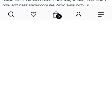
odwiedź nasz showroom we Wrocławiu przy ul.
Braniborskiej - i oceń jakość osobiście.
CZYTAJ WIĘCEJ
Lamele drewniane i panele ścienne
- wyposażenie wnętrz Wrocław |
DECOSTREET
Działamy od 2012 roku
Zamów próbkę
Sprawdzona jakość i obsługa
Sprawdź przed zakupe
Specjalizujemy się przede wszystkim w
lamelach
drewnianych
i
panelach ściennych
- produktach, które
w sposób przemyślany i trwały zmieniają charakter
każdego pomieszczenia. W ofercie znajdziesz klasyczne
lamele drewniane
w starannie dobranych kolorach i
wykończeniach oraz
wodoodporne lamele i panele
ścienne
- rozwiązanie sprawdzone w łazienkach i
kuchniach, gdzie estetyka musi iść w parze z
odpornością na wilgoć. Przed zakupem możesz zamówić
próbki materiałów, by ocenić fakturę i kolor w swoim