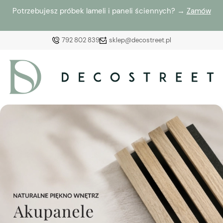
Potrzebujesz próbek lameli i paneli ściennych? →
Zamów
792 802 839
sklep@decostreet.pl
Zaloguj się
Załóż konto
Wybierz coś dla siebie z naszej aktualnej oferty lub
zaloguj się, aby przywrócić dodane produkty do listy
z poprzedniej sesji.