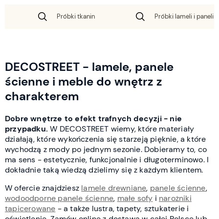
Próbki tkanin
Próbki lameli i paneli 
DECOSTREET - lamele, panele
ścienne i meble do wnętrz z
charakterem
Dobre wnętrze to efekt trafnych decyzji - nie
przypadku.
W DECOSTREET wiemy, które materiały
działają, które wykończenia się starzeją pięknie, a które
wychodzą z mody po jednym sezonie. Dobieramy to, co
ma sens - estetycznie, funkcjonalnie i długoterminowo. I
dokładnie taką wiedzą dzielimy się z każdym klientem.
W ofercie znajdziesz
lamele drewniane
,
panele ścienne
,
wodoodporne panele ścienne
,
małe sofy
i
narożniki
tapicerowane
- a także lustra, tapety, sztukaterie i
oświetlenie. Zamów online z dostawą w całej Polsce lub