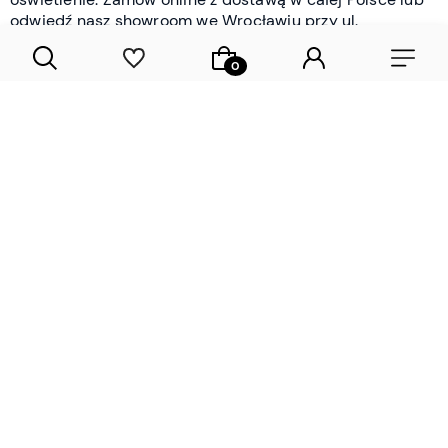
odwiedź nasz showroom we Wrocławiu przy ul.
Braniborskiej - i oceń jakość osobiście.
CZYTAJ WIĘCEJ
Lamele drewniane i panele ścienne
- wyposażenie wnętrz Wrocław |
DECOSTREET
Działamy od 2012 roku
Zamów próbkę
Sprawdzona jakość i obsługa
Sprawdź przed zakupe
Specjalizujemy się przede wszystkim w
lamelach
drewnianych
i
panelach ściennych
- produktach, które
w sposób przemyślany i trwały zmieniają charakter
każdego pomieszczenia. W ofercie znajdziesz klasyczne
lamele drewniane
w starannie dobranych kolorach i
wykończeniach oraz
wodoodporne lamele i panele
ścienne
- rozwiązanie sprawdzone w łazienkach i
kuchniach, gdzie estetyka musi iść w parze z
odpornością na wilgoć. Przed zakupem możesz zamówić
próbki materiałów, by ocenić fakturę i kolor w swoim