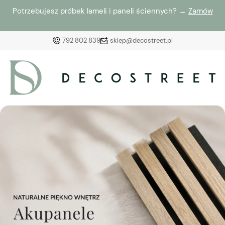
Potrzebujesz próbek lameli i paneli ściennych? →
Zamów
792 802 839
sklep@decostreet.pl
Zaloguj się
Załóż konto
Wybierz coś dla siebie z naszej aktualnej oferty lub
zaloguj się, aby przywrócić dodane produkty do listy
z poprzedniej sesji.