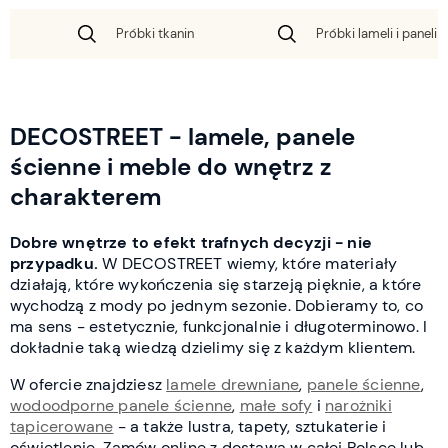
Próbki tkanin
Próbki lameli i paneli 
DECOSTREET - lamele, panele
ścienne i meble do wnętrz z
charakterem
Dobre wnętrze to efekt trafnych decyzji - nie
przypadku.
W DECOSTREET wiemy, które materiały
działają, które wykończenia się starzeją pięknie, a które
wychodzą z mody po jednym sezonie. Dobieramy to, co
ma sens - estetycznie, funkcjonalnie i długoterminowo. I
dokładnie taką wiedzą dzielimy się z każdym klientem.
W ofercie znajdziesz
lamele drewniane
,
panele ścienne
,
wodoodporne panele ścienne
,
małe sofy
i
narożniki
tapicerowane
- a także lustra, tapety, sztukaterie i
oświetlenie. Zamów online z dostawą w całej Polsce lub