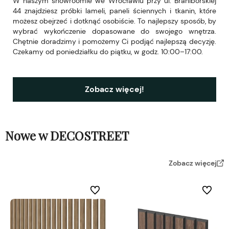
W naszym showroomie we Wrocławiu przy ul. Braniborskiej
44 znajdziesz próbki lameli, paneli ściennych i tkanin, które
możesz obejrzeć i dotknąć osobiście. To najlepszy sposób, by
wybrać wykończenie dopasowane do swojego wnętrza.
Chętnie doradzimy i pomożemy Ci podjąć najlepszą decyzję.
Czekamy od poniedziałku do piątku, w godz. 10:00–17:00.
Zobacz więcej!
Nowe w DECOSTREET
Zobacz więcej
Do ulubionych
Do ulubi