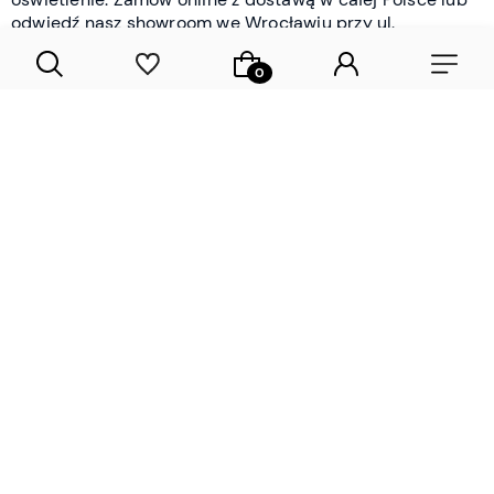
odwiedź nasz showroom we Wrocławiu przy ul.
Braniborskiej - i oceń jakość osobiście.
CZYTAJ WIĘCEJ
Lamele drewniane i panele ścienne
- wyposażenie wnętrz Wrocław |
DECOSTREET
Działamy od 2012 roku
Zamów próbkę
Sprawdzona jakość i obsługa
Sprawdź przed zakupe
Specjalizujemy się przede wszystkim w
lamelach
drewnianych
i
panelach ściennych
- produktach, które
w sposób przemyślany i trwały zmieniają charakter
każdego pomieszczenia. W ofercie znajdziesz klasyczne
lamele drewniane
w starannie dobranych kolorach i
wykończeniach oraz
wodoodporne lamele i panele
ścienne
- rozwiązanie sprawdzone w łazienkach i
kuchniach, gdzie estetyka musi iść w parze z
odpornością na wilgoć. Przed zakupem możesz zamówić
próbki materiałów, by ocenić fakturę i kolor w swoim