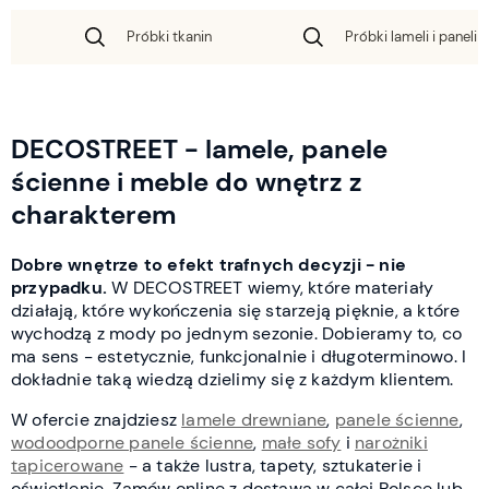
Próbki tkanin
Próbki lameli i paneli 
DECOSTREET - lamele, panele
ścienne i meble do wnętrz z
charakterem
Dobre wnętrze to efekt trafnych decyzji - nie
przypadku.
W DECOSTREET wiemy, które materiały
działają, które wykończenia się starzeją pięknie, a które
wychodzą z mody po jednym sezonie. Dobieramy to, co
ma sens - estetycznie, funkcjonalnie i długoterminowo. I
dokładnie taką wiedzą dzielimy się z każdym klientem.
W ofercie znajdziesz
lamele drewniane
,
panele ścienne
,
wodoodporne panele ścienne
,
małe sofy
i
narożniki
tapicerowane
- a także lustra, tapety, sztukaterie i
oświetlenie. Zamów online z dostawą w całej Polsce lub