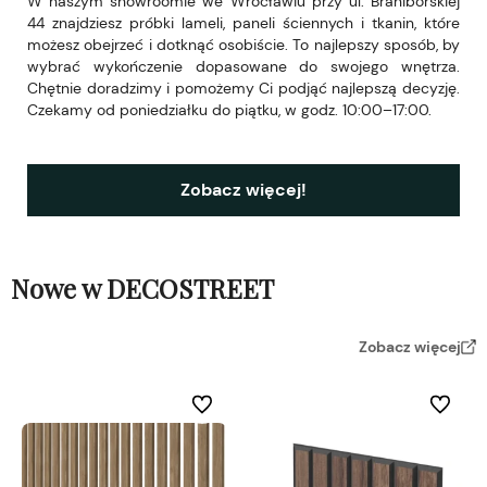
W naszym showroomie we Wrocławiu przy ul. Braniborskiej
44 znajdziesz próbki lameli, paneli ściennych i tkanin, które
możesz obejrzeć i dotknąć osobiście. To najlepszy sposób, by
wybrać wykończenie dopasowane do swojego wnętrza.
Chętnie doradzimy i pomożemy Ci podjąć najlepszą decyzję.
Czekamy od poniedziałku do piątku, w godz. 10:00–17:00.
Zobacz więcej!
Nowe w DECOSTREET
Zobacz więcej
Do ulubionych
Do ulubi