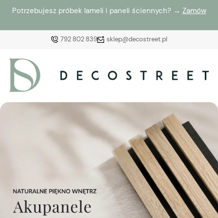
Potrzebujesz próbek lameli i paneli ściennych? →
Zamów
792 802 839
sklep@decostreet.pl
Zaloguj się
Załóż konto
Wybierz coś dla siebie z naszej aktualnej oferty lub
zaloguj się, aby przywrócić dodane produkty do listy
z poprzedniej sesji.