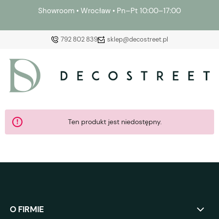
Showroom • Wrocław • Pn–Pt 10:00–17:00
792 802 839
sklep@decostreet.pl
Zaloguj się
Załóż konto
Ten produkt jest niedostępny.
Wybierz coś dla siebie z naszej aktualnej oferty lub
zaloguj się, aby przywrócić dodane produkty do listy
z poprzedniej sesji.
O FIRMIE