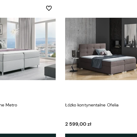
Do ulubionych
lne Metro
Łóżko kontynentalne Ofelia
2 599,00 zł