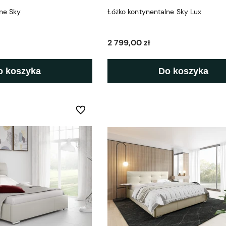
ne Sky
Łóżko kontynentalne Sky Lux
2 799,00 zł
o koszyka
Do koszyka
Do ulubionych