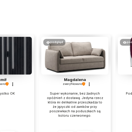
podgląd
po
mił
Magdalena
wano
zweryfikowano
zystko OK
Super wykonanie, bez żadnych
Pod
opóźnień z dostawą. Jedyna rzecz
która mi delikatnie przeszkadza to
że języczki od zamków przy
poszewkach na poduszkach są
koloru czerwonego.