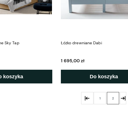
ne Sky Tap
Łóżko drewniane Dabi
1 695,00 zł
o koszyka
Do koszyka
1
2