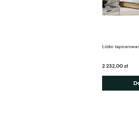
Łóżko tapicerowa
2 232,00 zł
D