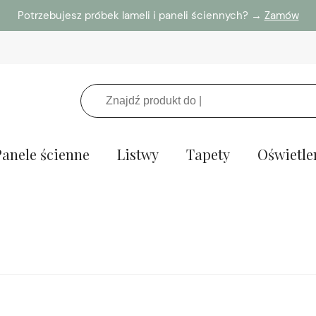
Potrzebujesz próbek lameli i paneli ściennych? →
Zamów
Panele ścienne
Listwy
Tapety
Oświetle