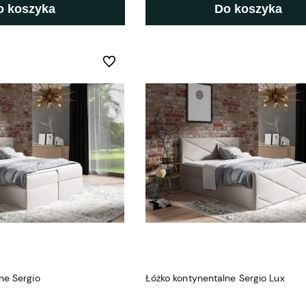
o koszyka
Do koszyka
Do ulubionych
ne Sergio
Łóżko kontynentalne Sergio Lux