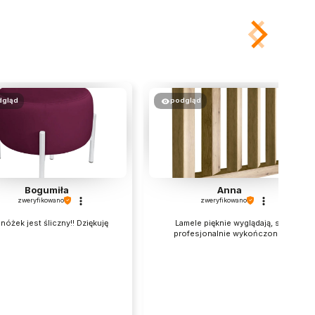
dgląd
podgląd
Bogumiła
Anna
zweryfikowano
zweryfikowano
nóżek jest śliczny!! Dziękuję
Lamele pięknie wyglądają, są
profesjonalnie wykończone.