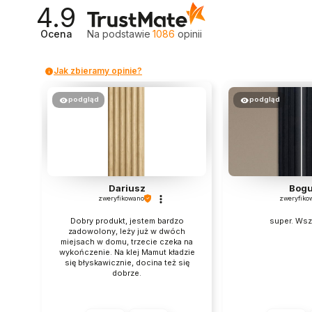
4.9
Ocena
Na podstawie
1086
opinii
Jak zbieramy opinie?
podgląd
podgląd
Dariusz
Bogu
zweryfikowano
zweryfiko
Dobry produkt, jestem bardzo
super. Ws
zadowolony, leży już w dwóch
miejsach w domu, trzecie czeka na
wykończenie. Na klej Mamut kładzie
się błyskawicznie, docina też się
dobrze.