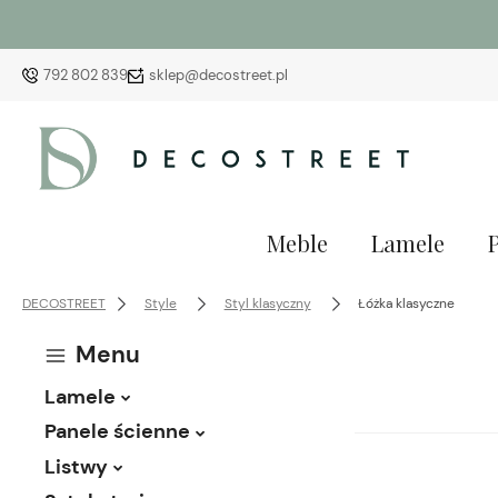
792 802 839
sklep@decostreet.pl
Meble
Lamele
DECOSTREET
Style
Styl klasyczny
Łóżka klasyczne
Menu
Lamele
Panele ścienne
Listwy