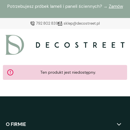
Potrzebujesz próbek lameli i paneli ściennych? →
Zamów
792 802 839
sklep@decostreet.pl
Zaloguj się
Załóż konto
Ten produkt jest niedostępny.
Wybierz coś dla siebie z naszej aktualnej oferty lub
zaloguj się, aby przywrócić dodane produkty do listy
z poprzedniej sesji.
O FIRMIE