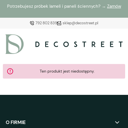
Potrzebujesz próbek lameli i paneli ściennych? →
Zamów
792 802 839
sklep@decostreet.pl
Zaloguj się
Załóż konto
Ten produkt jest niedostępny.
Wybierz coś dla siebie z naszej aktualnej oferty lub
zaloguj się, aby przywrócić dodane produkty do listy
z poprzedniej sesji.
O FIRMIE