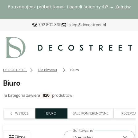
Potrzebujesz próbek lameli i paneli ściennych? →
Zamów
792 802 839
sklep@decostreet.pl
Zaloguj się
Załóż konto
DECOSTREET
Dla Biznesu
Biuro
Biuro
Ta kategoria zawiera
1126
produktów
Wybierz coś dla siebie z naszej aktualnej oferty lub
zaloguj się, aby przywrócić dodane produkty do listy
WSTECZ
BIURO
SALE KONFERENCYJNE
RECEPCJA
z poprzedniej sesji.
Filtry