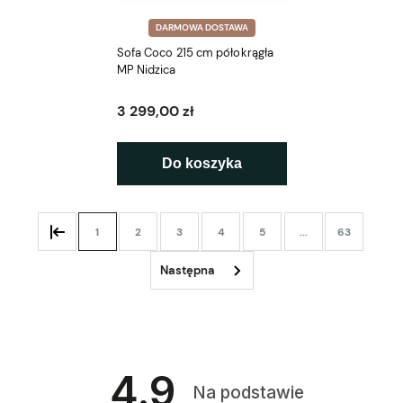
DARMOWA DOSTAWA
Sofa Coco 215 cm półokrągła
MP Nidzica
3 299,00 zł
Do koszyka
1
2
3
4
5
...
63
4.9
Na podstawie