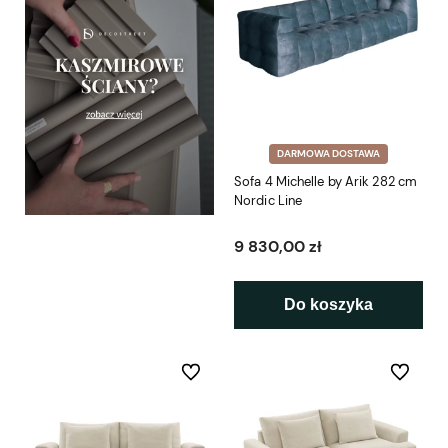
DARMOWA DOSTAWA
Sofa 4 Michelle by Arik 282 cm
Nordic Line
9 830,00 zł
Do koszyka
Do ulubionych
Do ulubio