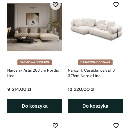
Do ulubionych
Do ulubio
DARMOWA DOSTAWA
DARMOWA DOSTAWA
Narożnik Artis 288 cm Nordic
Narożnik Casablanca SET 3
Line
327cm Nordic Line
9 514,00 zł
12 520,00 zł
Do koszyka
Do koszyka
Do ulubionych
Do ulubio