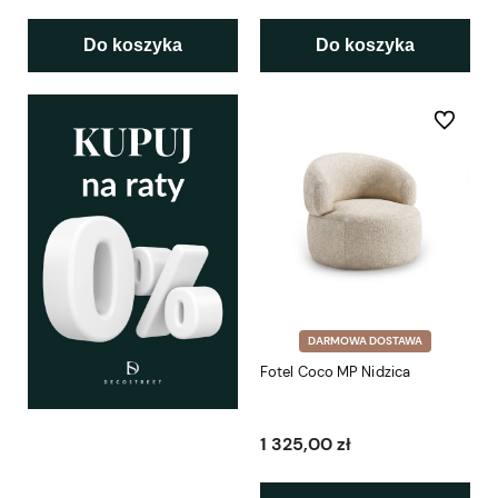
Do koszyka
Do koszyka
Do ulubio
DARMOWA DOSTAWA
Fotel Coco MP Nidzica
1 325,00 zł