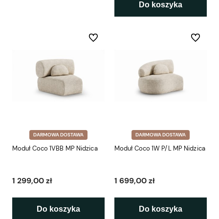
Do koszyka
Do ulubionych
Do ulubio
DARMOWA DOSTAWA
DARMOWA DOSTAWA
Moduł Coco 1VBB MP Nidzica
Moduł Coco 1W P/L MP Nidzica
1 299,00 zł
1 699,00 zł
Do koszyka
Do koszyka