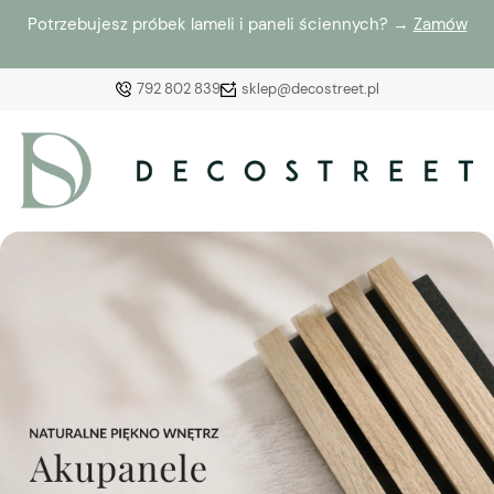
Potrzebujesz próbek lameli i paneli ściennych? →
Zamów
792 802 839
sklep@decostreet.pl
Zaloguj się
Załóż konto
Wybierz coś dla siebie z naszej aktualnej oferty lub
zaloguj się, aby przywrócić dodane produkty do listy
z poprzedniej sesji.