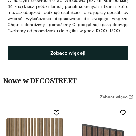
W naszym showroomie we Wrocławiu przy ul. Braniborskiej
44 znajdziesz próbki lameli, paneli ściennych i tkanin, które
możesz obejrzeć i dotknąć osobiście. To najlepszy sposób, by
wybrać wykończenie dopasowane do swojego wnętrza.
Chętnie doradzimy i pomożemy Ci podjąć najlepszą decyzję.
Czekamy od poniedziałku do piątku, w godz. 10:00–17:00.
Zobacz więcej!
Nowe w DECOSTREET
Zobacz więcej
Do ulubionych
Do ulubi