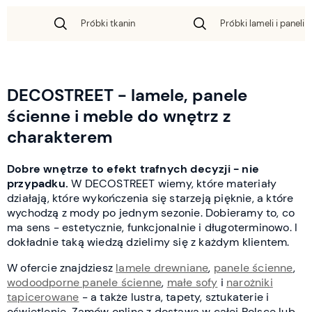
Próbki tkanin
Próbki lameli i paneli 
DECOSTREET - lamele, panele
ścienne i meble do wnętrz z
charakterem
Dobre wnętrze to efekt trafnych decyzji - nie
przypadku.
W DECOSTREET wiemy, które materiały
działają, które wykończenia się starzeją pięknie, a które
wychodzą z mody po jednym sezonie. Dobieramy to, co
ma sens - estetycznie, funkcjonalnie i długoterminowo. I
dokładnie taką wiedzą dzielimy się z każdym klientem.
W ofercie znajdziesz
lamele drewniane
,
panele ścienne
,
wodoodporne panele ścienne
,
małe sofy
i
narożniki
tapicerowane
- a także lustra, tapety, sztukaterie i
oświetlenie. Zamów online z dostawą w całej Polsce lub