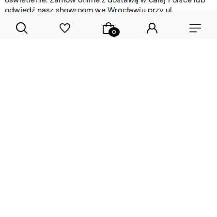
odwiedź nasz showroom we Wrocławiu przy ul.
Braniborskiej - i oceń jakość osobiście.
CZYTAJ WIĘCEJ
Lamele drewniane i panele ścienne
- wyposażenie wnętrz Wrocław |
DECOSTREET
Działamy od 2012 roku
Zamów próbkę
Sprawdzona jakość i obsługa
Sprawdź przed zakupe
Specjalizujemy się przede wszystkim w
lamelach
drewnianych
i
panelach ściennych
- produktach, które
w sposób przemyślany i trwały zmieniają charakter
każdego pomieszczenia. W ofercie znajdziesz klasyczne
lamele drewniane
w starannie dobranych kolorach i
wykończeniach oraz
wodoodporne lamele i panele
ścienne
- rozwiązanie sprawdzone w łazienkach i
kuchniach, gdzie estetyka musi iść w parze z
odpornością na wilgoć. Przed zakupem możesz zamówić
próbki materiałów, by ocenić fakturę i kolor w swoim