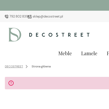
792 802 839
sklep@decostreet.pl
Meble
Lamele
DECOSTREET
Strona główna