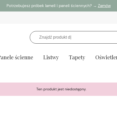
Potrzebujesz próbek lameli i paneli ściennych? →
Zamów
Panele ścienne
Listwy
Tapety
Oświetle
Ten produkt jest niedostępny.