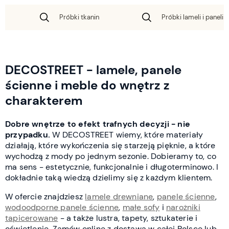
Próbki tkanin
Próbki lameli i paneli 
DECOSTREET - lamele, panele
ścienne i meble do wnętrz z
charakterem
Dobre wnętrze to efekt trafnych decyzji - nie
przypadku.
W DECOSTREET wiemy, które materiały
działają, które wykończenia się starzeją pięknie, a które
wychodzą z mody po jednym sezonie. Dobieramy to, co
ma sens - estetycznie, funkcjonalnie i długoterminowo. I
dokładnie taką wiedzą dzielimy się z każdym klientem.
W ofercie znajdziesz
lamele drewniane
,
panele ścienne
,
wodoodporne panele ścienne
,
małe sofy
i
narożniki
tapicerowane
- a także lustra, tapety, sztukaterie i
oświetlenie. Zamów online z dostawą w całej Polsce lub