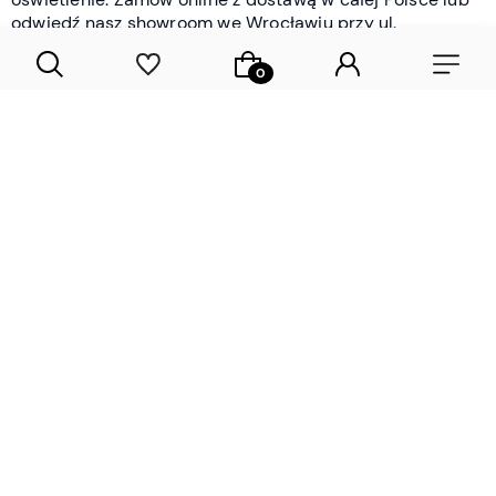
odwiedź nasz showroom we Wrocławiu przy ul.
Braniborskiej - i oceń jakość osobiście.
CZYTAJ WIĘCEJ
Lamele drewniane i panele ścienne
- wyposażenie wnętrz Wrocław |
DECOSTREET
Działamy od 2012 roku
Zamów próbkę
Sprawdzona jakość i obsługa
Sprawdź przed zakupe
Specjalizujemy się przede wszystkim w
lamelach
drewnianych
i
panelach ściennych
- produktach, które
w sposób przemyślany i trwały zmieniają charakter
każdego pomieszczenia. W ofercie znajdziesz klasyczne
lamele drewniane
w starannie dobranych kolorach i
wykończeniach oraz
wodoodporne lamele i panele
ścienne
- rozwiązanie sprawdzone w łazienkach i
kuchniach, gdzie estetyka musi iść w parze z
odpornością na wilgoć. Przed zakupem możesz zamówić
próbki materiałów, by ocenić fakturę i kolor w swoim