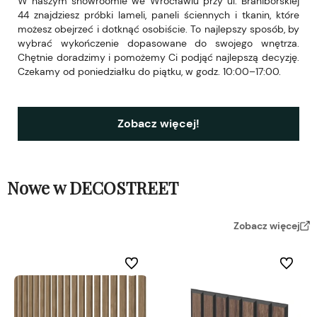
W naszym showroomie we Wrocławiu przy ul. Braniborskiej
44 znajdziesz próbki lameli, paneli ściennych i tkanin, które
możesz obejrzeć i dotknąć osobiście. To najlepszy sposób, by
wybrać wykończenie dopasowane do swojego wnętrza.
Chętnie doradzimy i pomożemy Ci podjąć najlepszą decyzję.
Czekamy od poniedziałku do piątku, w godz. 10:00–17:00.
Zobacz więcej!
Nowe w DECOSTREET
Zobacz więcej
Do ulubionych
Do ulubi