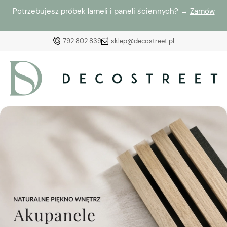
Potrzebujesz próbek lameli i paneli ściennych? →
Zamów
792 802 839
sklep@decostreet.pl
Zaloguj się
Załóż konto
Wybierz coś dla siebie z naszej aktualnej oferty lub
zaloguj się, aby przywrócić dodane produkty do listy
z poprzedniej sesji.