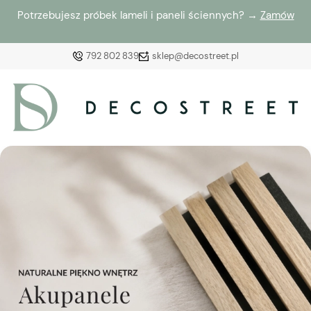
Potrzebujesz próbek lameli i paneli ściennych? →
Zamów
792 802 839
sklep@decostreet.pl
Zaloguj się
Załóż konto
Wybierz coś dla siebie z naszej aktualnej oferty lub
zaloguj się, aby przywrócić dodane produkty do listy
z poprzedniej sesji.