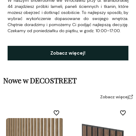
W naszym showroomie we Wrocławiu przy ul. Braniborskiej
44 znajdziesz próbki lameli, paneli ściennych i tkanin, które
możesz obejrzeć i dotknąć osobiście. To najlepszy sposób, by
wybrać wykończenie dopasowane do swojego wnętrza.
Chętnie doradzimy i pomożemy Ci podjąć najlepszą decyzję.
Czekamy od poniedziałku do piątku, w godz. 10:00–17:00.
Zobacz więcej!
Nowe w DECOSTREET
Zobacz więcej
Do ulubionych
Do ulubi