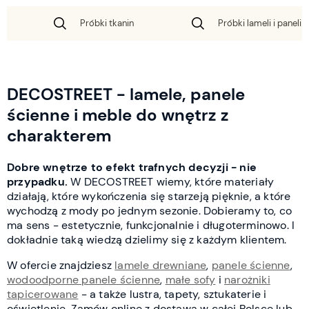
Próbki tkanin
Próbki lameli i paneli 
DECOSTREET - lamele, panele
ścienne i meble do wnętrz z
charakterem
Dobre wnętrze to efekt trafnych decyzji - nie
przypadku.
W DECOSTREET wiemy, które materiały
działają, które wykończenia się starzeją pięknie, a które
wychodzą z mody po jednym sezonie. Dobieramy to, co
ma sens - estetycznie, funkcjonalnie i długoterminowo. I
dokładnie taką wiedzą dzielimy się z każdym klientem.
W ofercie znajdziesz
lamele drewniane
,
panele ścienne
,
wodoodporne panele ścienne
,
małe sofy
i
narożniki
tapicerowane
- a także lustra, tapety, sztukaterie i
oświetlenie. Zamów online z dostawą w całej Polsce lub