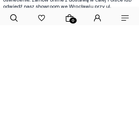
odwiedź nasz showroom we Wrocławiu przy ul.
Braniborskiej - i oceń jakość osobiście.
CZYTAJ WIĘCEJ
Lamele drewniane i panele ścienne
- wyposażenie wnętrz Wrocław |
DECOSTREET
Działamy od 2012 roku
Zamów próbkę
Sprawdzona jakość i obsługa
Sprawdź przed zakupe
Specjalizujemy się przede wszystkim w
lamelach
drewnianych
i
panelach ściennych
- produktach, które
w sposób przemyślany i trwały zmieniają charakter
każdego pomieszczenia. W ofercie znajdziesz klasyczne
lamele drewniane
w starannie dobranych kolorach i
wykończeniach oraz
wodoodporne lamele i panele
ścienne
- rozwiązanie sprawdzone w łazienkach i
kuchniach, gdzie estetyka musi iść w parze z
odpornością na wilgoć. Przed zakupem możesz zamówić
próbki materiałów, by ocenić fakturę i kolor w swoim