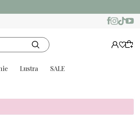
amów
nie
Lustra
SALE