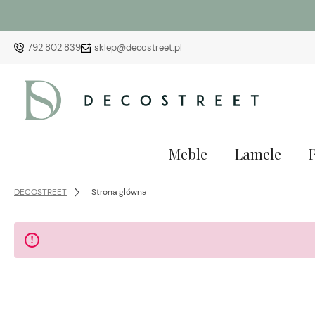
792 802 839
sklep@decostreet.pl
Meble
Lamele
DECOSTREET
Strona główna