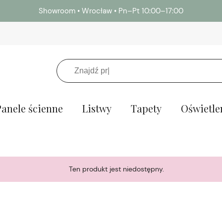
Potrzebujesz próbek lameli i paneli ściennych? →
Z
Panele ścienne
Listwy
Tapety
Oświetle
Ten produkt jest niedostępny.