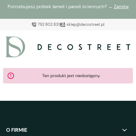
Potrzebujesz próbek lameli i paneli ściennych? →
Zamów
792 802 839
sklep@decostreet.pl
Zaloguj się
Załóż konto
Ten produkt jest niedostępny.
Wybierz coś dla siebie z naszej aktualnej oferty lub
zaloguj się, aby przywrócić dodane produkty do listy
z poprzedniej sesji.
O FIRMIE