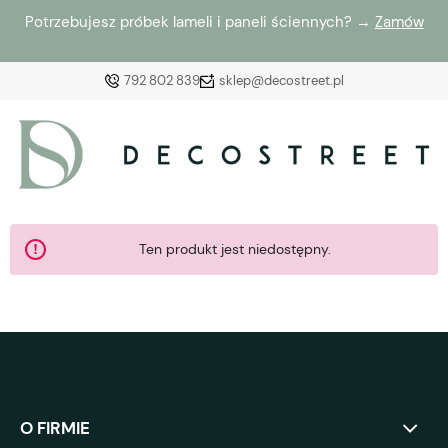
Potrzebujesz próbek lameli i paneli ściennych? →
Zamów
792 802 839
sklep@decostreet.pl
Zaloguj się
Załóż konto
Ten produkt jest niedostępny.
Wybierz coś dla siebie z naszej aktualnej oferty lub
zaloguj się, aby przywrócić dodane produkty do listy
z poprzedniej sesji.
O FIRMIE