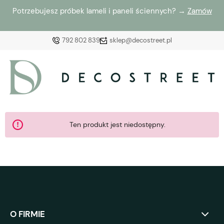
Potrzebujesz próbek lameli i paneli ściennych? →
Zamów
792 802 839
sklep@decostreet.pl
Zaloguj się
Załóż konto
Ten produkt jest niedostępny.
Wybierz coś dla siebie z naszej aktualnej oferty lub
zaloguj się, aby przywrócić dodane produkty do listy
z poprzedniej sesji.
O FIRMIE