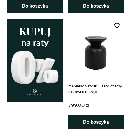
Do koszyka
Do koszyka
Do ulubio
MaMaison stolik Bisato czarny
z drewna mango
799,00 zł
Do koszyka