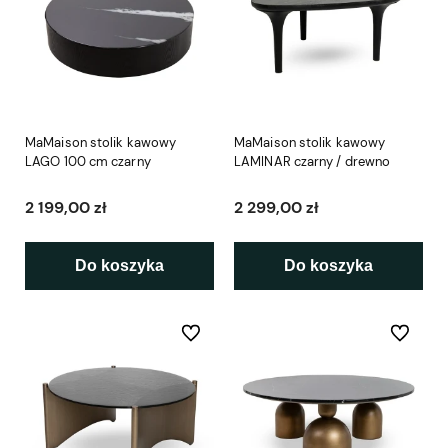
MaMaison stolik kawowy
MaMaison stolik kawowy
LAGO 100 cm czarny
LAMINAR czarny / drewno
2 199,00 zł
2 299,00 zł
Do koszyka
Do koszyka
Do ulubionych
Do ulubio