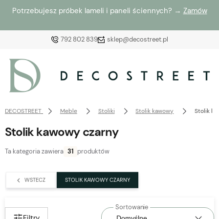
Potrzebujesz próbek lameli i paneli ściennych? →
Zamów
792 802 839
sklep@decostreet.pl
Zaloguj się
Załóż konto
DECOSTREET
Meble
Stoliki
Stolik kawowy
Stolik k
Stolik kawowy czarny
Ta kategoria zawiera
31
produktów
Wybierz coś dla siebie z naszej aktualnej oferty lub
zaloguj się, aby przywrócić dodane produkty do listy
WSTECZ
STOLIK KAWOWY CZARNY
z poprzedniej sesji.
Filtry