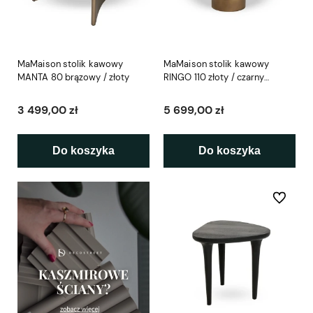
MaMaison stolik kawowy
MaMaison stolik kawowy
MANTA 80 brązowy / złoty
RINGO 110 złoty / czarny
marmur
3 499,00 zł
5 699,00 zł
Do koszyka
Do koszyka
Do ulubio