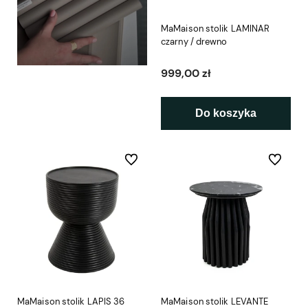
MaMaison stolik LAMINAR
czarny / drewno
999,00 zł
Do koszyka
Do ulubionych
Do ulubio
MaMaison stolik LAPIS 36
MaMaison stolik LEVANTE