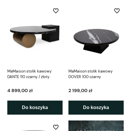
Do ulubionych
Do ulubio
MaMaison stolik kawowy
MaMaison stolik kawowy
DANTE 110 czarny / złoty
DOVER 100 czarny
4 899,00 zł
2 199,00 zł
Do koszyka
Do koszyka
Do ulubionych