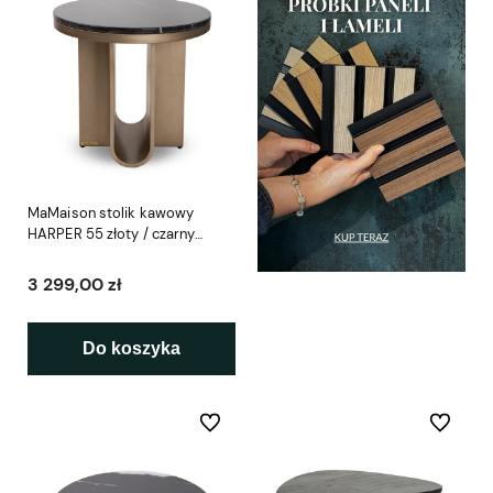
MaMaison stolik kawowy
HARPER 55 złoty / czarny
marmur
3 299,00 zł
Do koszyka
Do ulubionych
Do ulubio