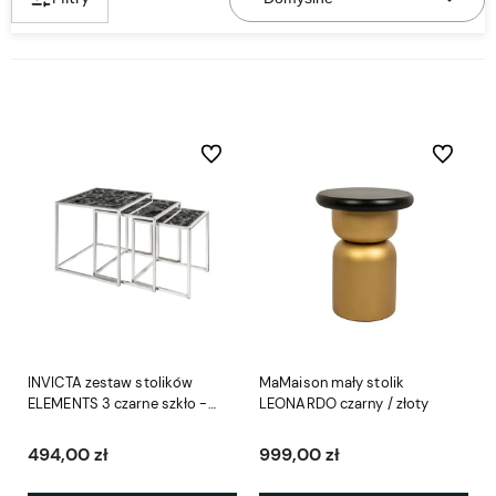
Do ulubionych
Do ulubio
INVICTA zestaw stolików
MaMaison mały stolik
ELEMENTS 3 czarne szkło -
LEONARDO czarny / złoty
imitacja marmuru
494,00 zł
999,00 zł