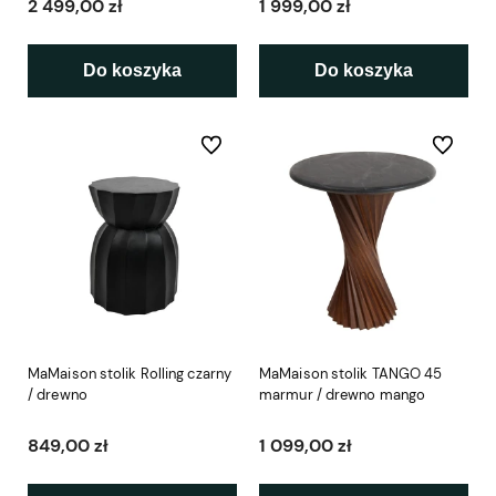
2 499,00 zł
1 999,00 zł
Do koszyka
Do koszyka
Do ulubionych
Do ulubio
MaMaison stolik Rolling czarny
MaMaison stolik TANGO 45
/ drewno
marmur / drewno mango
849,00 zł
1 099,00 zł