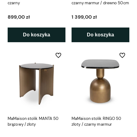
czarny
czarny marmur / drewno 50cm
899,00 zł
1 399,00 zł
Do koszyka
Do koszyka
Do ulubionych
Do ulubio
MaMaison stolik MANTA 50
MaMaison stolik RINGO 50
brązowy / złoty
złoty / czarny marmur