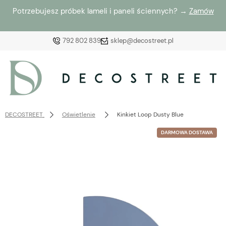
Potrzebujesz próbek lameli i paneli ściennych? →
Zamów
792 802 839
sklep@decostreet.pl
Zaloguj się
Załóż konto
DECOSTREET
Oświetlenie
Kinkiet Loop Dusty Blue
DARMOWA DOSTAWA
Wybierz coś dla siebie z naszej aktualnej oferty lub
zaloguj się, aby przywrócić dodane produkty do listy
z poprzedniej sesji.