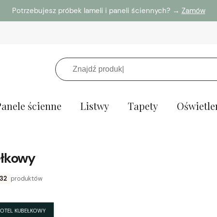
Potrzebujesz próbek lameli i paneli ściennych? →
Zamów
Panele ścienne
Listwy
Tapety
Oświetle
ełkowy
32
produktów
FOTEL KUBEŁKOWY