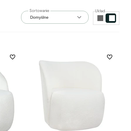
Układ
Do ulubionych
Do ulubionych