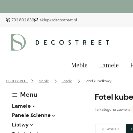
792 802 839
sklep@decostreet.pl
Meble
Lamele
DECOSTREET
Meble
Fotele
Fotel kubełkowy
Menu
Fotel kub
Lamele
Ta kategoria zawiera
Panele ścienne
Listwy
WSTECZ