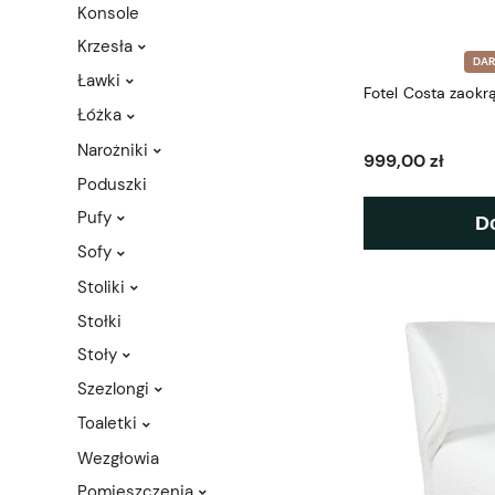
Konsole
Krzesła
DA
Ławki
Fotel Costa zaokr
Łóżka
Narożniki
999,00 zł
Poduszki
Pufy
D
Sofy
Stoliki
Stołki
Stoły
Szezlongi
Toaletki
Wezgłowia
Pomieszczenia