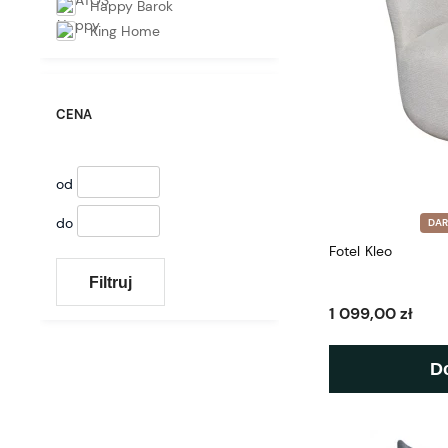
Happy Barok
King Home
CENA
od
do
DA
Fotel Kleo
Filtruj
1 099,00 zł
D