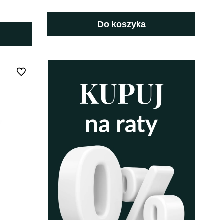
Do koszyka
Do ulubionych