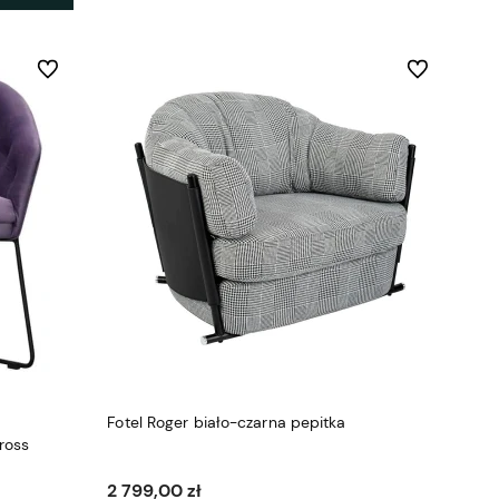
Do ulubionych
Do ulubionych
Fotel Roger biało-czarna pepitka
ross
2 799,00 zł