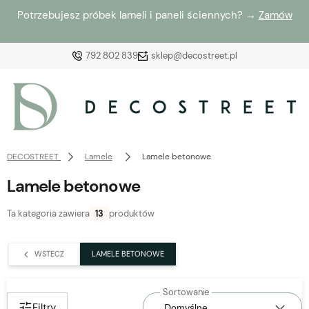
Potrzebujesz próbek lameli i paneli ściennych? →
Zamów
792 802 839
sklep@decostreet.pl
Zaloguj się
Załóż konto
DECOSTREET
Lamele
Lamele betonowe
Lamele betonowe
Ta kategoria zawiera
13
produktów
Wybierz coś dla siebie z naszej aktualnej oferty lub
zaloguj się, aby przywrócić dodane produkty do listy
WSTECZ
LAMELE BETONOWE
z poprzedniej sesji.
Filtry