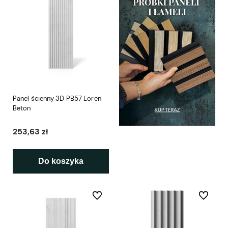
Panel ścienny 3D PB57 Loren
Beton
253,63 zł
Do koszyka
Do ulubionych
Do ulubio