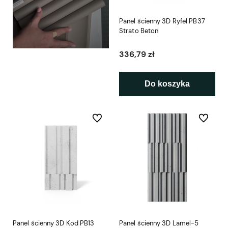
Panel ścienny 3D Ryfel PB37
Strato Beton
336,79 zł
Do koszyka
Do ulubionych
Do ulubio
Panel ścienny 3D Kod PB13
Panel ścienny 3D Lamel-5