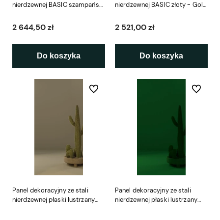
nierdzewnej BASIC szampański
nierdzewnej BASIC złoty - Gold
- Champagne SNAKE WAVE
SNAKE WAVE
2 644,50 zł
2 521,00 zł
Do koszyka
Do koszyka
Do ulubionych
Do ulubio
Panel dekoracyjny ze stali
Panel dekoracyjny ze stali
nierdzewnej płaski lustrzany
nierdzewnej płaski lustrzany
szampański – CHAMPAGNE
zielony – GREEN