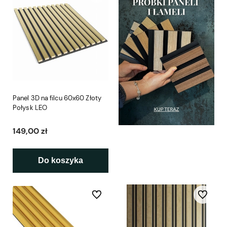
Panel 3D na filcu 60x60 Złoty
Połysk LEO
149,00 zł
Do koszyka
Do ulubionych
Do ulubio