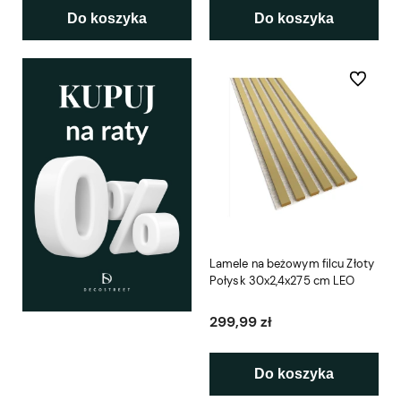
Do koszyka
Do koszyka
Do ulubio
Lamele na beżowym filcu Złoty
Połysk 30x2,4x275 cm LEO
299,99 zł
Do koszyka