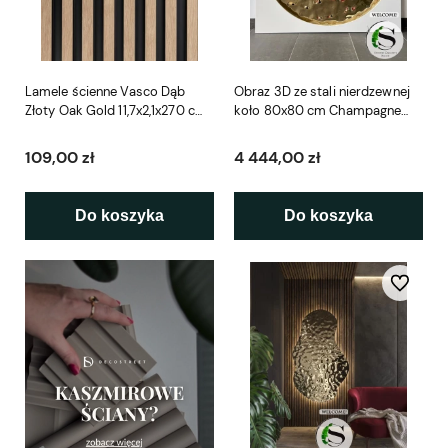
Lamele ścienne Vasco Dąb
Obraz 3D ze stali nierdzewnej
Złoty Oak Gold 11,7x2,1x270 cm
koło 80x80 cm Champagne
LAMELIO
SCD
109,00 zł
4 444,00 zł
Do koszyka
Do koszyka
Do ulubio