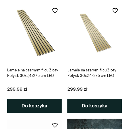
Do ulubionych
Do ulubio
Lamele na czarnym filcu Złoty
Lamele na szarym filcu Złoty
Połysk 30x2,4x275 cm LEO
Połysk 30x2,4x275 cm LEO
299,99 zł
299,99 zł
Do koszyka
Do koszyka
Do ulubionych