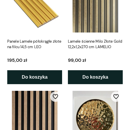
Panele Lamele półokrągłe złote
Lamele ścienne Milo Złote Gold
na filcu 14,5 cm LEO
12,2x1,2x270 cm LAMELIO
195,00 zł
99,00 zł
Do koszyka
Do koszyka
Do ulubionych
Do ulubio