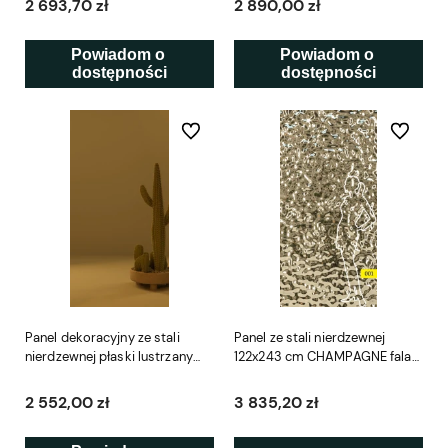
2 693,70 zł
2 890,00 zł
Powiadom o 
Powiadom o 
dostępności
dostępności
Do ulubionych
Do ulubio
Panel dekoracyjny ze stali
Panel ze stali nierdzewnej
nierdzewnej płaski lustrzany
122x243 cm CHAMPAGNE fala
złoty – GOLD
001 SCD
2 552,00 zł
3 835,20 zł