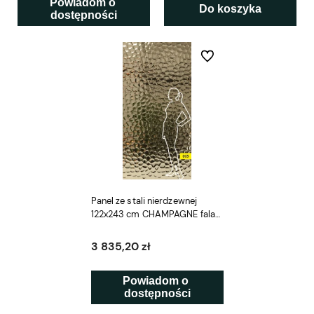
Powiadom o 
Do koszyka
dostępności
Do ulubionych
Panel ze stali nierdzewnej
122x243 cm CHAMPAGNE fala
005 SCD
3 835,20 zł
Powiadom o 
dostępności