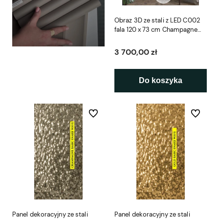
Obraz 3D ze stali z LED C002
fala 120 x 73 cm Champagne
SCD
3 700,00 zł
Do koszyka
Do ulubionych
Do ulubio
Panel dekoracyjny ze stali
Panel dekoracyjny ze stali