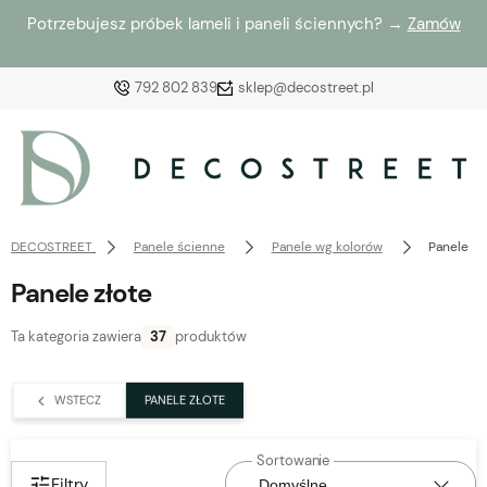
Potrzebujesz próbek lameli i paneli ściennych? →
Zamów
792 802 839
sklep@decostreet.pl
Zaloguj się
Załóż konto
DECOSTREET
Panele ścienne
Panele wg kolorów
Panele zł
Panele złote
Ta kategoria zawiera
37
produktów
Wybierz coś dla siebie z naszej aktualnej oferty lub
zaloguj się, aby przywrócić dodane produkty do listy
WSTECZ
PANELE ZŁOTE
z poprzedniej sesji.
Filtry