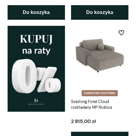
Do koszyka
Do koszyka
Do ulubio
DARMOWA DOSTAWA
Szezlong Fotel Cloud
rozkładany MP Nidzica
2 815,00 zł