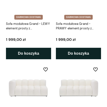
DARMOWA DOSTAWA
DARMOWA DOSTAWA
Sofa modułowa Grand - LEWY
Sofa modułowa Grand -
element prosty z
PRAWY element prosty z
podłokietnikiem SL4 145 cm
podłokietnikiem SP4 145 cm
1 999,00 zł
1 999,00 zł
Do koszyka
Do koszyka
Do ulubionych
Do ulubio