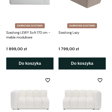
DARMOWA DOSTAWA
DARMOWA DOSTAWA
Szezlong LEWY Soft 170 cm -
Szezlong Lazy
meble modułowe
1 899,00 zł
1 799,00 zł
Do koszyka
Do koszyka
Do ulubionych
Do ulubio