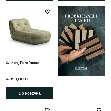
Do ulubionych
Szezlong Ferro Dappo
4 999,00 zł
Do koszyka
Do ulubionych
Do ulubio