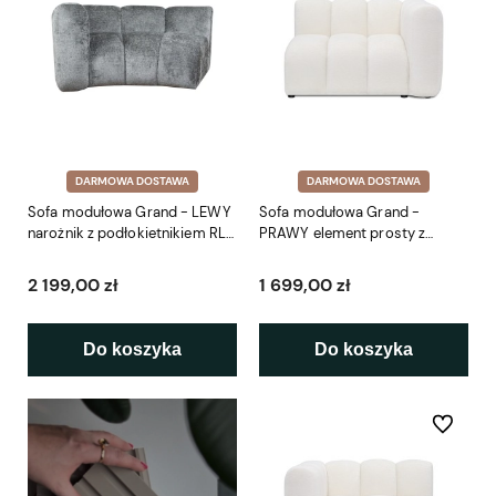
DARMOWA DOSTAWA
DARMOWA DOSTAWA
Sofa modułowa Grand - LEWY
Sofa modułowa Grand -
narożnik z podłokietnikiem RL
PRAWY element prosty z
170 cm
podłokietnikiem SP 114 cm
2 199,00 zł
1 699,00 zł
Do koszyka
Do koszyka
Do ulubio