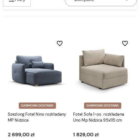
Do ulubionych
Do ulubio
DARMOWA DOSTAWA
DARMOWA DOSTAWA
Szezlong Fotel Nino rozkładany
Fotel Sofa 1-os. rozkładana
MP Nidzica
Uno Mp Nidzica 95x115 cm
2 699,00 zł
1 829,00 zł