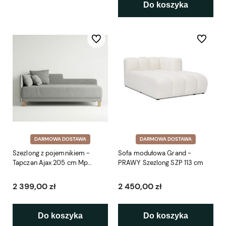
Do koszyka
Do ulubionych
Do ulubio
DARMOWA DOSTAWA
DARMOWA DOSTAWA
Szezlong z pojemnikiem -
Sofa modułowa Grand -
Tapczan Ajax 205 cm Mp
PRAWY Szezlong SZP 113 cm
Nidzica
2 399,00 zł
2 450,00 zł
Do koszyka
Do koszyka