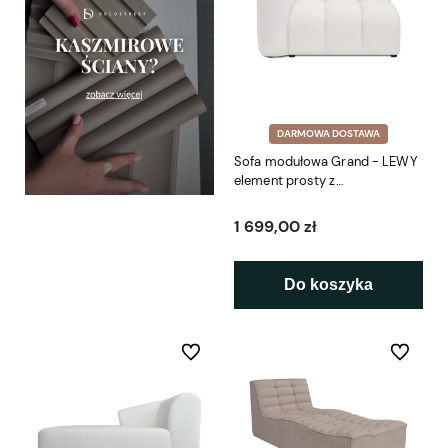
DARMOWA DOSTAWA
Sofa modułowa Grand - LEWY
element prosty z
podłokietnikiem SL 114 cm
1 699,00 zł
Do koszyka
Do ulubionych
Do ulubio