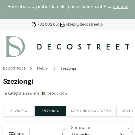
Potrzebujesz próbek lameli i paneli ściennych? →
Zamów
792 802 839
sklep@decostreet.pl
Zaloguj się
Załóż konto
DECOSTREET
Meble
Szezlongi
Szezlongi
Ta kategoria zawiera
19
produktów
Wybierz coś dla siebie z naszej aktualnej oferty lub
zaloguj się, aby przywrócić dodane produkty do listy
WSTECZ
SZEZLONGI
SZEZLONG NOWOCZESNY
SZEZLO
z poprzedniej sesji.
Filtry