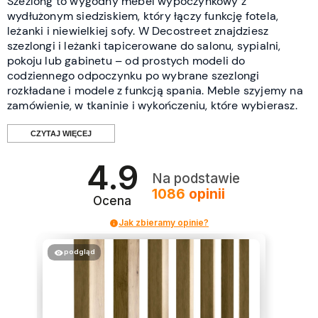
Szezlong to wygodny mebel wypoczynkowy z
wydłużonym siedziskiem, który łączy funkcję fotela,
leżanki i niewielkiej sofy. W Decostreet znajdziesz
szezlongi i leżanki tapicerowane do salonu, sypialni,
pokoju lub gabinetu – od prostych modeli do
codziennego odpoczynku po wybrane szezlongi
rozkładane i modele z funkcją spania. Meble szyjemy na
zamówienie, w tkaninie i wykończeniu, które wybierasz.
CZYTAJ WIĘCEJ
4.9
Czym jest szezlong i kiedy warto go
Na podstawie
1086
opinii
wybrać?
Ocena
Jak zbieramy opinie?
Szezlong to mebel z dłuższym siedziskiem, na którym
można wygodnie usiąść z wyprostowanymi nogami lub
podgląd
położyć się na krótki odpoczynek. Jest dobrym wyborem
wtedy, gdy klasyczny fotel wydaje się zbyt mały, a sofa
zajmuje zbyt dużo miejsca. Sprawdza się szczególnie w
kąciku wypoczynkowym, przy biblioteczce, w sypialni,