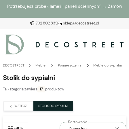
Potrzebujesz próbek lameli i paneli ściennych? →
Zamów
792 802 839
sklep@decostreet.pl
Zaloguj się
Załóż konto
DECOSTREET
Meble
Pomieszczenia
Meble do sypialni
Stolik do sypialni
Ta kategoria zawiera
17
produktów
Wybierz coś dla siebie z naszej aktualnej oferty lub
zaloguj się, aby przywrócić dodane produkty do listy
WSTECZ
STOLIK DO SYPIALNI
z poprzedniej sesji.
Filtry