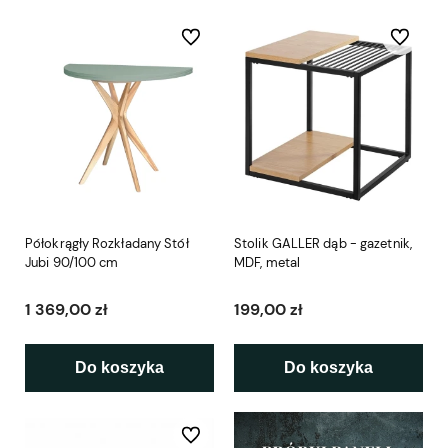
Do ulubionych
Do ulubio
Półokrągły Rozkładany Stół
Stolik GALLER dąb - gazetnik,
Jubi 90/100 cm
MDF, metal
1 369,00 zł
199,00 zł
Do koszyka
Do koszyka
Do ulubionych