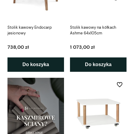
Stolik kawowy Endocarp
Stolik kawowy na kółkach
jesionowy
Ashme 64x105cm
738,00 zł
1 073,00 zł
Do koszyka
Do koszyka
Do ulubio