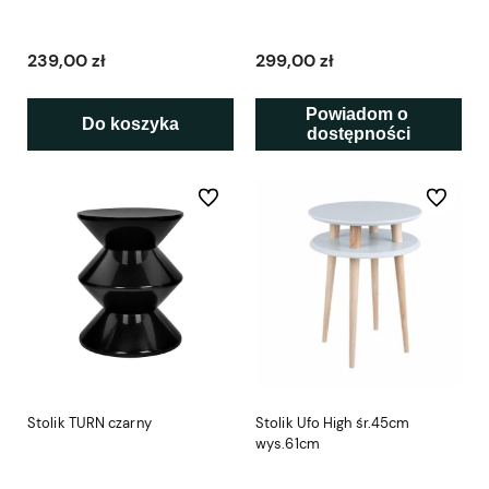
239,00 zł
299,00 zł
Powiadom o 
Do koszyka
dostępności
Do ulubionych
Do ulubio
Stolik TURN czarny
Stolik Ufo High śr.45cm
wys.61cm