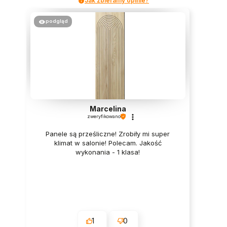
Jak zbieramy opinie?
podgląd
Marcelina
zweryfikowano
Panele są prześliczne! Zrobiły mi super
klimat w salonie! Polecam. Jakość
wykonania - 1 klasa!
1
0