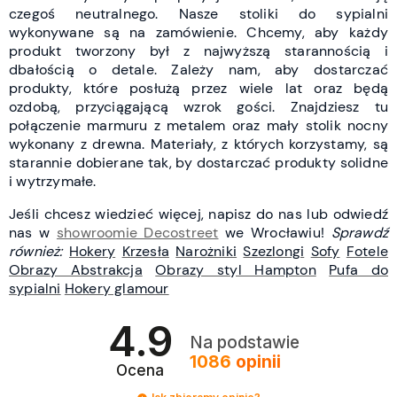
czegoś neutralnego.
Nasze stoliki do sypialni
wykonywane są na zamówienie. Chcemy, aby każdy
produkt tworzony był z najwyższą starannością i
dbałością o detale. Zależy nam, aby dostarczać
produkty, które posłużą przez wiele lat oraz będą
ozdobą, przyciągającą wzrok gości.
Znajdziesz tu
połączenie marmuru z metalem oraz mały stolik nocny
wykonany z drewna. Materiały, z których korzystamy, są
starannie dobierane tak, by dostarczać produkty solidne
i wytrzymałe.
Jeśli chcesz wiedzieć więcej, napisz do nas lub odwiedź
nas w
showroomie Decostreet
we Wrocławiu!
Sprawdź
również:
Hokery
Krzesła
Narożniki
Szezlongi
Sofy
Fotele
Obrazy Abstrakcja
Obrazy styl Hampton
Pufa do
sypialni
Hokery glamour
4.9
Na podstawie
1086
opinii
Ocena