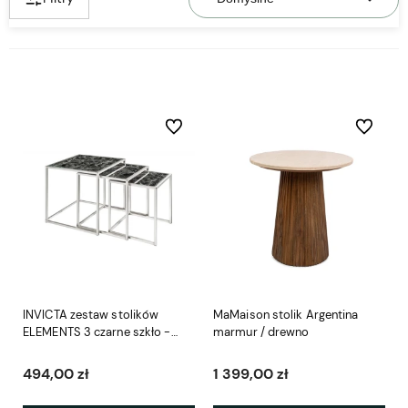
Do ulubionych
Do ulubio
INVICTA zestaw stolików
MaMaison stolik Argentina
ELEMENTS 3 czarne szkło -
marmur / drewno
imitacja marmuru
494,00 zł
1 399,00 zł