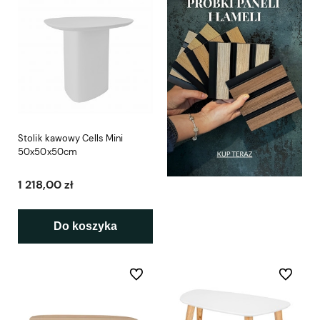
Stolik kawowy Cells Mini
50x50x50cm
1 218,00 zł
Do koszyka
Do ulubionych
Do ulubio