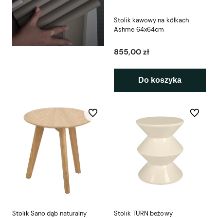
Stolik kawowy na kółkach
Ashme 64x64cm
855,00 zł
Do koszyka
Do ulubionych
Do ulubio
Stolik Sano dąb naturalny
Stolik TURN beżowy