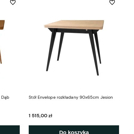
Do ulubionych
Do ulubionych
m Dąb
Stół Envelope rozkładany 90x65cm Jesion
1 515,00 zł
Do koszyka