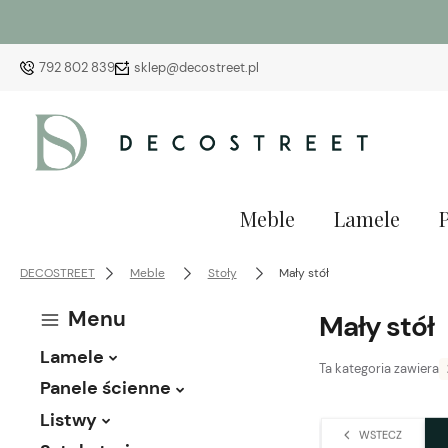
792 802 839
sklep@decostreet.pl
Meble
Lamele
DECOSTREET
Meble
Stoły
Mały stół
Menu
Mały stół
Lamele
Ta kategoria zawiera
Panele ścienne
Listwy
WSTECZ