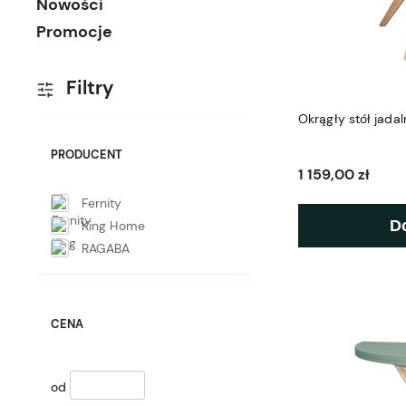
Nowości
Promocje
Filtry
Okrągły stół jada
PRODUCENT
1 159,00 zł
Fernity
D
King Home
RAGABA
CENA
od