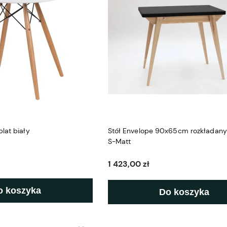
lat biały
Stół Envelope 90x65cm rozkładany
S-Matt
1 423,00 zł
o koszyka
Do koszyka