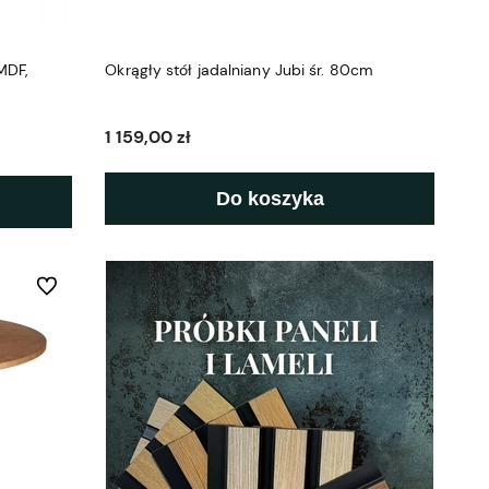
MDF,
Okrągły stół jadalniany Jubi śr. 80cm
1 159,00 zł
Do koszyka
Do ulubionych