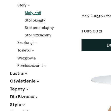
Stoły
Mały stół
Mały Okrągły Stół
Stół okrągły
Stół prostokątny
1 085,00 zł
Stół rozkładany
Szezlongi
D
Toaletki
Wezgłowia
Pomieszczenia
Lustra
Oświetlenie
Tapety
Dla Biznesu
Style