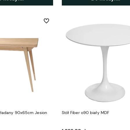
Do ulubionych
zkładany 90x65cm Jesion
Stół Fiber o90 biały MDF