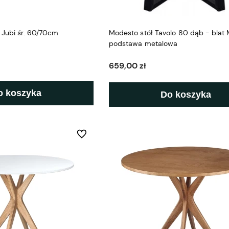
 Jubi śr. 60/70cm
Modesto stół Tavolo 80 dąb - blat 
podstawa metalowa
659,00 zł
o koszyka
Do koszyka
Do ulubionych