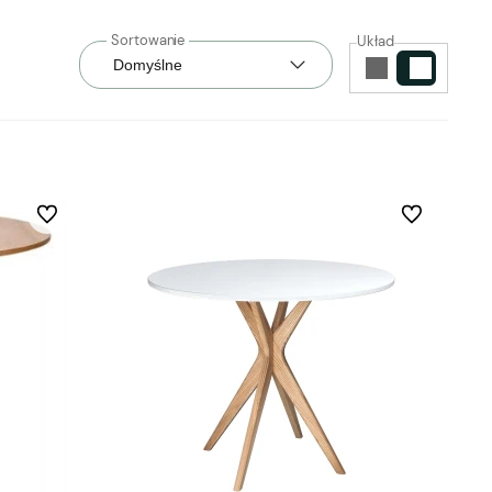
Układ
Do ulubionych
Do ulubionych