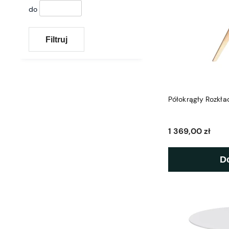
do
Filtruj
Półokrągły Rozkła
1 369,00 zł
D