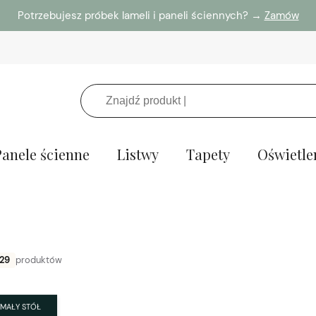
Potrzebujesz próbek lameli i paneli ściennych? →
Zamów
Panele ścienne
Listwy
Tapety
Oświetle
29
produktów
MAŁY STÓŁ