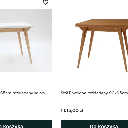
Do ulubionych
x65cm rozkładany kolory
Stół Envelope rozkładany 90x65c
1 515,00 zł
o koszyka
Do koszyka