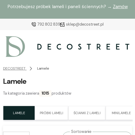
Zamów darmowe próbki tkanin i sprawdź kolor na żywo →
Zamów
792 802 839
sklep@decostreet.pl
Zaloguj się
Załóż konto
DECOSTREET
Lamele
Lamele
Ta kategoria zawiera
1015
produktów
Wybierz coś dla siebie z naszej aktualnej oferty lub
zaloguj się, aby przywrócić dodane produkty do listy
LAMELE
PRÓBKI LAMELI
ŚCIANKI Z LAMELI
MINILAMELE
z poprzedniej sesji.