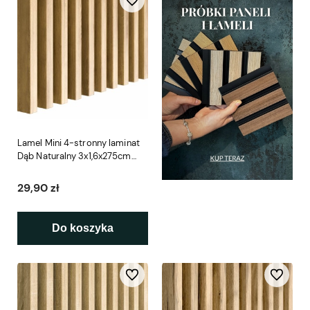
Lamel Mini 4-stronny laminat
Dąb Naturalny 3x1,6x275cm
LEO
29,90 zł
Do koszyka
Do ulubionych
Do ulubio