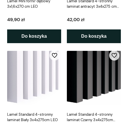
Lamel Mini fornir dębowy
Lamel Standard 4-stronny
3x1,6x270 cm LEO
laminat antracyt 3x4x275 cm
LEO
49,90 zł
42,00 zł
Do koszyka
Do koszyka
Do ulubionych
Do ulubio
Lamel Standard 4-stronny
Lamel Standard 4-stronny
laminat Biały 3x4x275cm LEO
laminat Czarny 3x4x275cm
LEO