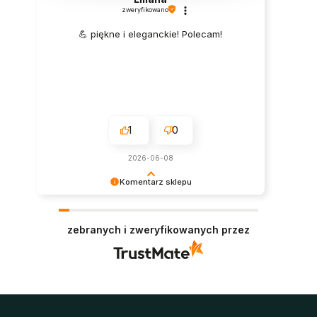
zweryfikowano
Lamele pojedyncze
montuje się osobno, dzięki czemu
można samodzielnie ustalić ich rozstaw, kierunek
💪 piękne i eleganckie! Polecam!
ułożenia i szerokość całej dekoracji. W tej grupie znajdują
się wąskie profile slim i mini, bardziej wyraziste lamele
standard oraz głębsze profile przeznaczone do budowy
ścianek ażurowych.
To dobry wybór, gdy dekoracja ma zostać dokładnie
1
0
dopasowana do telewizora, łóżka, lustra, konsoli albo
wybranego fragmentu zabudowy.
2026-06-08
Lamele na płycie
Komentarz sklepu
Super, dziękujemy za pozostawienie opinii.
Lamele na płycie
tworzą gotowe moduły, w których
Polecamy się w przyszłości :)
zebranych i zweryfikowanych przez
profile są już rozmieszczone na podkładzie. Pozwala to
uzyskać równy, powtarzalny wzór bez samodzielnego
wyznaczania każdego odstępu.
W zależności od kolekcji dostępne są lamele na płycie
białej, czarnej lub w dekorze drewna. Kolor podkładu