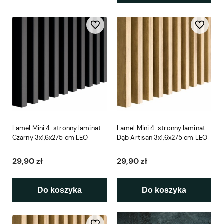
Do ulubionych
Do ulubio
Lamel Mini 4-stronny laminat
Lamel Mini 4-stronny laminat
Czarny 3x1,6x275 cm LEO
Dąb Artisan 3x1,6x275 cm LEO
29,90 zł
29,90 zł
Do koszyka
Do koszyka
Do ulubionych