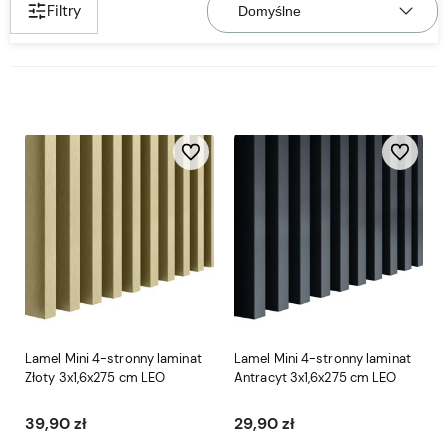
Filtry
Do ulubionych
Do ulubio
Lamel Mini 4-stronny laminat
Lamel Mini 4-stronny laminat
Złoty 3x1,6x275 cm LEO
Antracyt 3x1,6x275 cm LEO
39,90 zł
29,90 zł