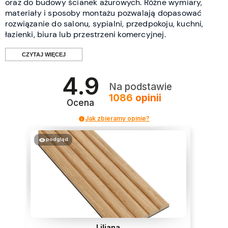
oraz do budowy ścianek ażurowych. Różne wymiary,
materiały i sposoby montażu pozwalają dopasować
rozwiązanie do salonu, sypialni, przedpokoju, kuchni,
łazienki, biura lub przestrzeni komercyjnej.
CZYTAJ WIĘCEJ
4.9
Jakie rodzaje lameli znajdziesz w
Na podstawie
1086
opinii
Decostreet?
Ocena
Jak zbieramy opinie?
Poszczególne rodzaje lameli różnią się budową,
materiałem, wymiarami oraz efektem, jaki tworzą we
podgląd
wnętrzu. Przed wyborem warto zastanowić się, czy zależy
Ci na pełnej swobodzie rozmieszczenia profili, szybkim
montażu gotowych modułów, poprawie komfortu
akustycznego, odporności na wilgoć czy wykonaniu
dekoracyjnej ścianki działowej.
Lamele pojedyncze
Liliana