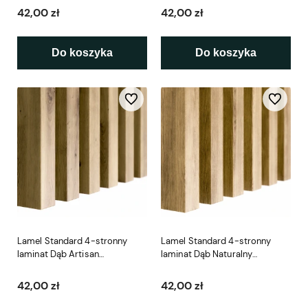
42,00 zł
42,00 zł
Do koszyka
Do koszyka
Do ulubionych
Do ulubio
Lamel Standard 4-stronny
Lamel Standard 4-stronny
laminat Dąb Artisan
laminat Dąb Naturalny
3x4x275cm LEO
3x4x275cm LEO
42,00 zł
42,00 zł