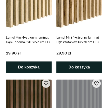
Lamel Mini 4-stronny laminat
Lamel Mini 4-stronny laminat
Dąb Sonoma 3x1,6x275 cm LEO
Dąb Wotan 3x1,6x275 cm LEO
29,90 zł
29,90 zł
Do koszyka
Do koszyka
Do ulubionych
Do ulubio