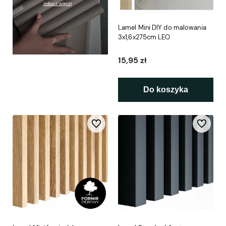
Lamel Mini DIY do malowania
3x1,6x275cm LEO
15,95 zł
Do koszyka
Do ulubionych
Do ulubio