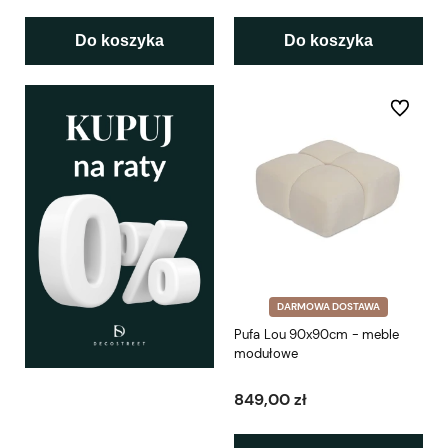
Do koszyka
Do koszyka
Do ulubio
DARMOWA DOSTAWA
Pufa Lou 90x90cm - meble
modułowe
849,00 zł