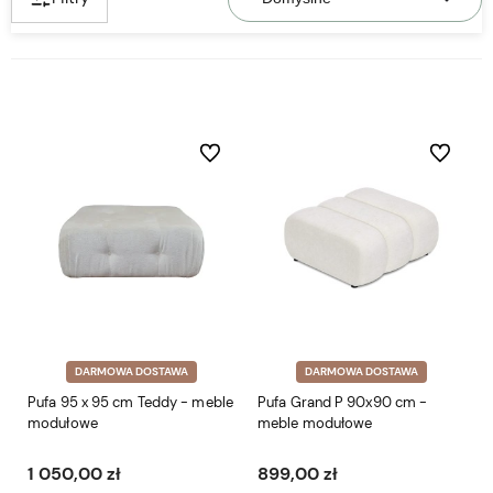
Do ulubionych
Do ulubio
DARMOWA DOSTAWA
DARMOWA DOSTAWA
Pufa 95 x 95 cm Teddy - meble
Pufa Grand P 90x90 cm -
modułowe
meble modułowe
1 050,00 zł
899,00 zł