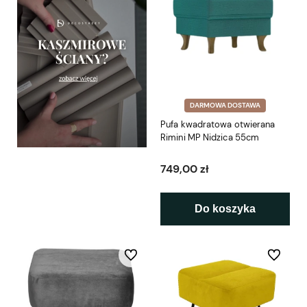
DARMOWA DOSTAWA
Pufa kwadratowa otwierana
Rimini MP Nidzica 55cm
749,00 zł
Do koszyka
Do ulubionych
Do ulubio