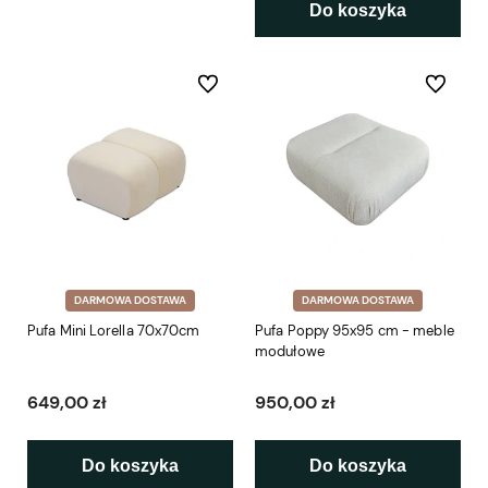
Do koszyka
Do ulubionych
Do ulubio
DARMOWA DOSTAWA
DARMOWA DOSTAWA
Pufa Mini Lorella 70x70cm
Pufa Poppy 95x95 cm - meble
modułowe
649,00 zł
950,00 zł
Do koszyka
Do koszyka