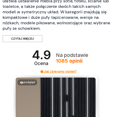
ułatwia ustawienie mebla przy sofie, fotelu, ścianie lub
toaletce, a także połączenie dwóch takich samych
modeli w symetryczny układ. W kategorii znajdują się
kompaktowe i duże pufy tapicerowane, wersje na
nóżkach, modele pikowane, wolnostojące oraz wybrane
pufy ze schowkiem.
CZYTAJ WIĘCEJ
4.9
Jak rozpoznać kwadratową pufę?
Na podstawie
1085
opinii
Ocena
O klasyfikacji decyduje ogólny obrys bryły i siedziska.
Jak zbieramy opinie?
Kwadratowa pufa ma szerokość oraz głębokość o takich
samych lub bardzo podobnych wartościach. Niewielkie
podgląd
różnice mogą wynikać z konstrukcji, kształtu tapicerki
albo tolerancji wymiarowej wskazanej przez producenta.
Zaokrąglone narożniki nie zmieniają automatycznie
kwadratowej pufy w model okrągły lub owalny. Jeżeli
główny obrys pozostaje regularny, a szerokość i
głębokość są zbliżone, produkt nadal może należeć do