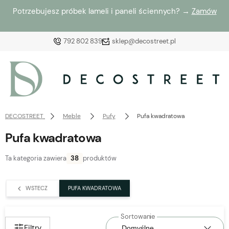
Potrzebujesz próbek lameli i paneli ściennych? →
Zamów
792 802 839
sklep@decostreet.pl
Zaloguj się
Załóż konto
DECOSTREET
Meble
Pufy
Pufa kwadratowa
Pufa kwadratowa
Ta kategoria zawiera
38
produktów
Wybierz coś dla siebie z naszej aktualnej oferty lub
zaloguj się, aby przywrócić dodane produkty do listy
WSTECZ
PUFA KWADRATOWA
z poprzedniej sesji.
Filtry