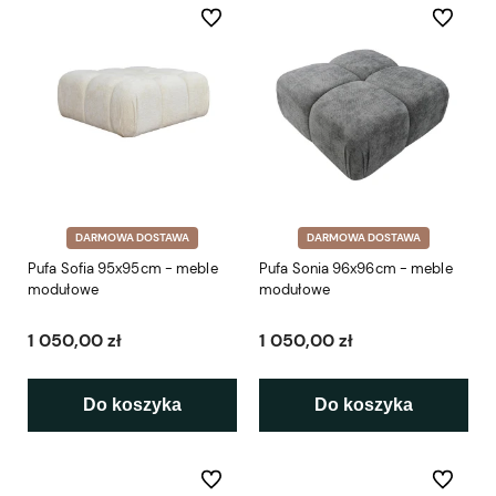
Do ulubionych
Do ulubio
DARMOWA DOSTAWA
DARMOWA DOSTAWA
Pufa Sofia 95x95cm - meble
Pufa Sonia 96x96cm - meble
modułowe
modułowe
1 050,00 zł
1 050,00 zł
Do koszyka
Do koszyka
Do ulubionych
Do ulubio