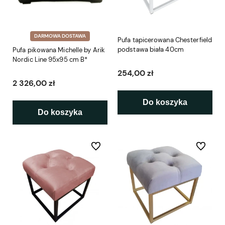
DARMOWA DOSTAWA
Pufa tapicerowana Chesterfield
podstawa biała 40cm
Pufa pikowana Michelle by Arik
Nordic Line 95x95 cm B*
254,00 zł
2 326,00 zł
Do koszyka
Do koszyka
Do ulubionych
Do ulubio