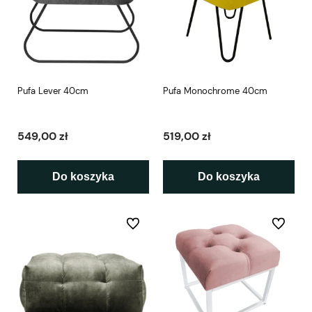
Pufa Lever 40cm
Pufa Monochrome 40cm
549,00 zł
519,00 zł
Do koszyka
Do koszyka
Do ulubionych
Do ulubio