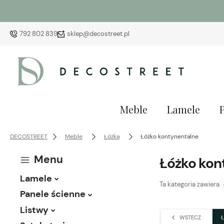
792 802 839
sklep@decostreet.pl
Meble
Lamele
DECOSTREET
Meble
Łóżka
Łóżko kontynentalne
Menu
Łóżko kon
Lamele
Ta kategoria zawiera
Panele ścienne
Listwy
WSTECZ