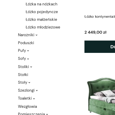
Łóżka na nóżkach
Łóżko pojedyncze
Łóżko kontynental
Łóżko małżeńskie
Łóżko młodzieżowe
2 449,00 zł
Narożniki
Poduszki
D
Pufy
Sofy
Stoliki
Stołki
Stoły
Szezlongi
Toaletki
Wezgłowia
Pomieszczenia