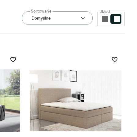
Układ
Do ulubionych
Do ulubionych