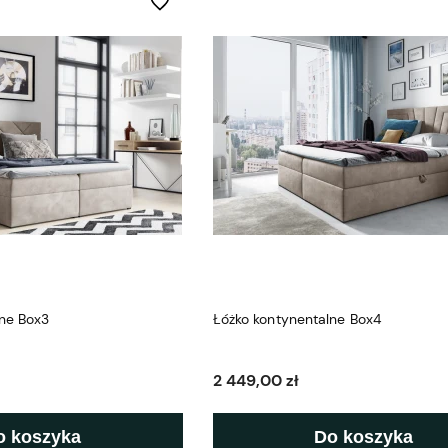
Do ulubionych
lne Box3
Łóżko kontynentalne Box4
2 449,00 zł
o koszyka
Do koszyka