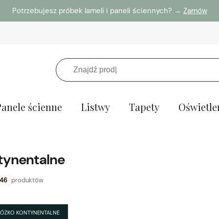
Potrzebujesz próbek lameli i paneli ściennych? →
Zamów
Panele ścienne
Listwy
Tapety
Oświetle
tynentalne
46
produktów
ŁÓŻKO KONTYNENTALNE