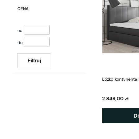
CENA
od
do
Filtruj
Łóżko kontynenta
2 849,00 zł
D