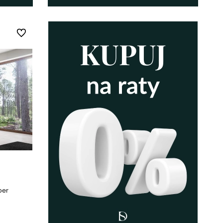
Do ulubionych
per