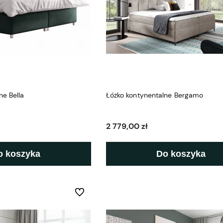
ne Bella
Łóżko kontynentalne Bergamo
2 779,00 zł
o koszyka
Do koszyka
Do ulubionych