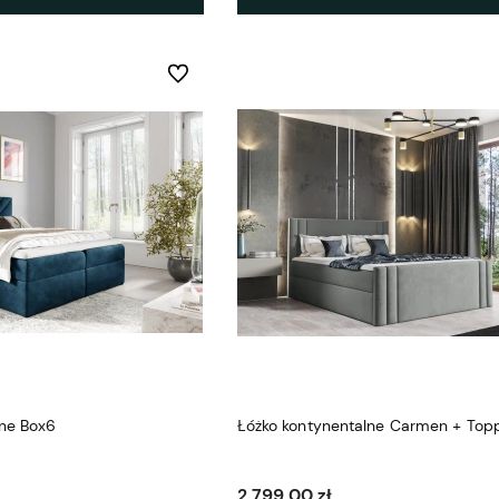
Do ulubionych
lne Box6
Łóżko kontynentalne Carmen + Top
2 799,00 zł