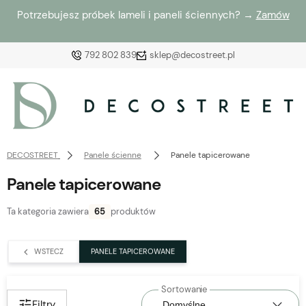
Potrzebujesz próbek lameli i paneli ściennych? →
Zamów
792 802 839
sklep@decostreet.pl
Zaloguj się
Załóż konto
DECOSTREET
Panele ścienne
Panele tapicerowane
Panele tapicerowane
Ta kategoria zawiera
65
produktów
Wybierz coś dla siebie z naszej aktualnej oferty lub
zaloguj się, aby przywrócić dodane produkty do listy
WSTECZ
PANELE TAPICEROWANE
z poprzedniej sesji.
Filtry