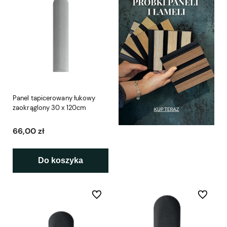
Panel tapicerowany łukowy
zaokrąglony 30 x 120cm
66,00 zł
Do koszyka
Do ulubionych
Do ulubio