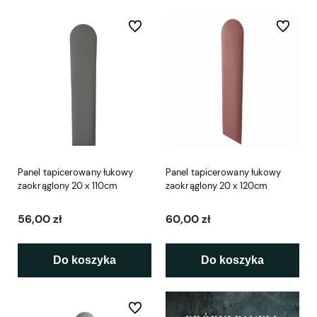
Do ulubionych
Do ulubio
Panel tapicerowany łukowy
Panel tapicerowany łukowy
zaokrąglony 20 x 110cm
zaokrąglony 20 x 120cm
56,00 zł
60,00 zł
Do koszyka
Do koszyka
Do ulubionych