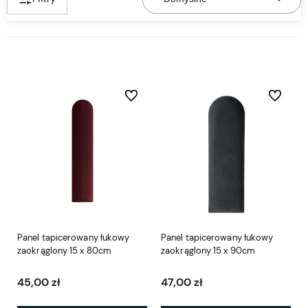
Do ulubionych
Do ulubio
Panel tapicerowany łukowy
Panel tapicerowany łukowy
zaokrąglony 15 x 80cm
zaokrąglony 15 x 90cm
45,00 zł
47,00 zł