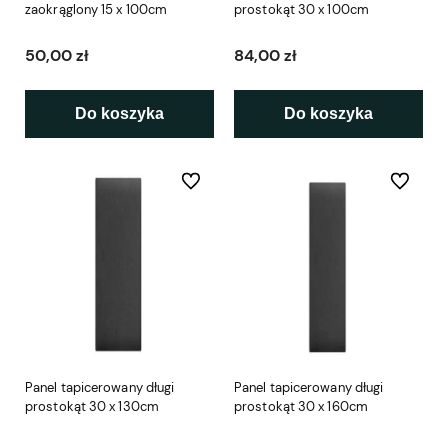
zaokrąglony 15 x 100cm
prostokąt 30 x 100cm
50,00 zł
84,00 zł
Do koszyka
Do koszyka
Do ulubionych
Do ulubio
Panel tapicerowany długi
Panel tapicerowany długi
prostokąt 30 x 130cm
prostokąt 30 x 160cm