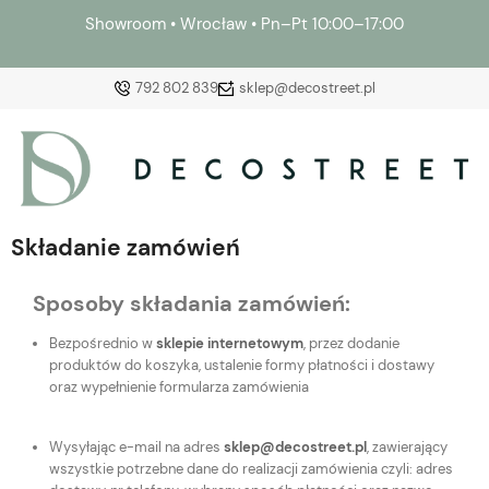
Showroom • Wrocław • Pn–Pt 10:00–17:00
792 802 839
sklep@decostreet.pl
Zaloguj się
Załóż konto
Składanie zamówień
Sposoby składania zamówień:
Bezpośrednio w
sklepie internetowym
, przez dodanie
produktów do koszyka, ustalenie formy płatności i dostawy
Wybierz coś dla siebie z naszej aktualnej oferty lub
oraz wypełnienie formularza zamówienia
zaloguj się, aby przywrócić dodane produkty do listy
z poprzedniej sesji.
Wysyłając e-mail na adres
sklep@decostreet.pl
, zawierający
wszystkie potrzebne dane do realizacji zamówienia czyli: adres