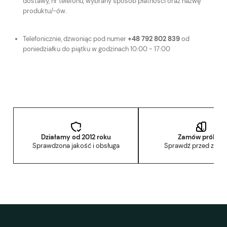
dostawy, nr telefonu, wybrany sposób płatności oraz nazwę
produktu/-ów.
Telefonicznie, dzwoniąc pod numer
+48 792 802 839
od
poniedziałku do piątku w godzinach 10:00 - 17:00
Działamy od 2012 roku
Zamów próbkę
Sprawdzona jakość i obsługa
Sprawdź przed zak