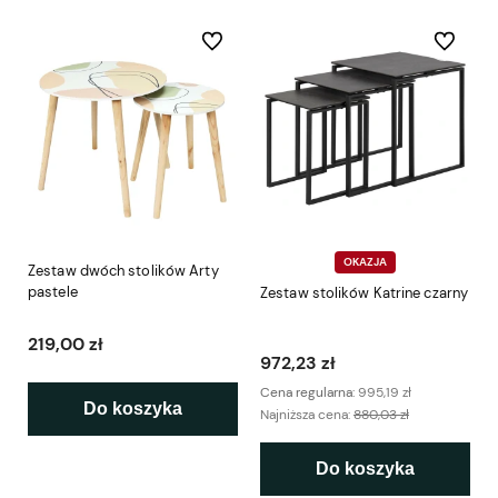
Do ulubionych
Do ulubio
OKAZJA
Zestaw dwóch stolików Arty
pastele
Zestaw stolików Katrine czarny
219,00 zł
972,23 zł
Cena regularna:
995,19 zł
Do koszyka
Najniższa cena:
880,03 zł
Do koszyka