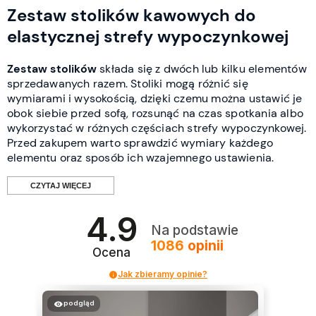
Zestaw stolików kawowych do
elastycznej strefy wypoczynkowej
Zestaw stolików
składa się z dwóch lub kilku elementów
sprzedawanych razem. Stoliki mogą różnić się
wymiarami i wysokością, dzięki czemu można ustawić je
obok siebie przed sofą, rozsunąć na czas spotkania albo
wykorzystać w różnych częściach strefy wypoczynkowej.
Przed zakupem warto sprawdzić wymiary każdego
elementu oraz sposób ich wzajemnego ustawienia.
CZYTAJ WIĘCEJ
4.9
Czym zestaw stolików różni się od
Na podstawie
1086
opinii
jednego stolika kawowego?
Ocena
Jak zbieramy opinie?
Pojedynczy
stolik kawowy
tworzy jeden centralny blat
przed sofą lub narożnikiem. Zestaw oferuje kilka
podgląd
osobnych powierzchni, które w zależności od konstrukcji