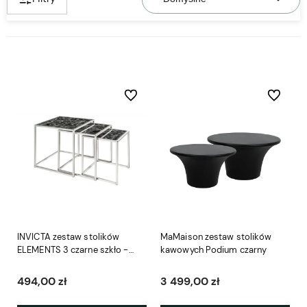
Do ulubionych
Do ulubio
INVICTA zestaw stolików
MaMaison zestaw stolików
ELEMENTS 3 czarne szkło -
kawowych Podium czarny
imitacja marmuru
494,00 zł
3 499,00 zł