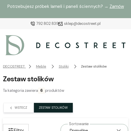
Potrzebujesz próbek lameli i paneli ściennych? →
Zamów
792 802 839
sklep@decostreet.pl
Zaloguj się
Załóż konto
DECOSTREET
Meble
Stoliki
Zestaw stolików
Zestaw stolików
Ta kategoria zawiera
6
produktów
Wybierz coś dla siebie z naszej aktualnej oferty lub
zaloguj się, aby przywrócić dodane produkty do listy
WSTECZ
ZESTAW STOLIKÓW
z poprzedniej sesji.
Filtry