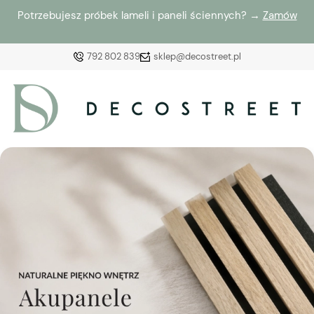
Potrzebujesz próbek lameli i paneli ściennych? →
Zamów
792 802 839
sklep@decostreet.pl
Zaloguj się
Załóż konto
Wybierz coś dla siebie z naszej aktualnej oferty lub
zaloguj się, aby przywrócić dodane produkty do listy
z poprzedniej sesji.