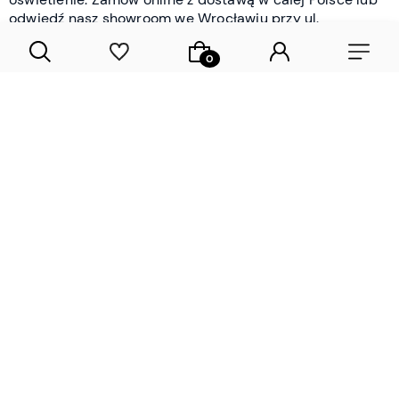
odwiedź nasz showroom we Wrocławiu przy ul.
Braniborskiej - i oceń jakość osobiście.
CZYTAJ WIĘCEJ
Lamele drewniane i panele ścienne
- wyposażenie wnętrz Wrocław |
DECOSTREET
Działamy od 2012 roku
Zamów próbkę
Sprawdzona jakość i obsługa
Sprawdź przed zakupe
Specjalizujemy się przede wszystkim w
lamelach
drewnianych
i
panelach ściennych
- produktach, które
w sposób przemyślany i trwały zmieniają charakter
każdego pomieszczenia. W ofercie znajdziesz klasyczne
lamele drewniane
w starannie dobranych kolorach i
wykończeniach oraz
wodoodporne lamele i panele
ścienne
- rozwiązanie sprawdzone w łazienkach i
kuchniach, gdzie estetyka musi iść w parze z
odpornością na wilgoć. Przed zakupem możesz zamówić
próbki materiałów, by ocenić fakturę i kolor w swoim